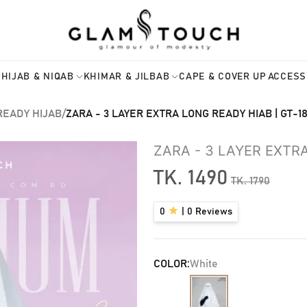
HIJAB & NIQAB
KHIMAR & JILBAB
CAPE & COVER UP
ACCESS
READY HIJAB
/
ZARA - 3 LAYER EXTRA LONG READY HIAB | GT-1
ZARA - 3 LAYER EXTRA
TK.
1490
TK.
1790
0
|
0
Reviews
COLOR:
White