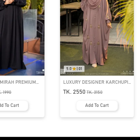
5.0
|
01
AMIRAH PREMIUM
LUXURY DESIGNER KARCHUPI
K ABAYA
KAFTAN ABAYA | GT-1692
TK. 2550
K.
1990
TK.
3150
d To Cart
Add To Cart