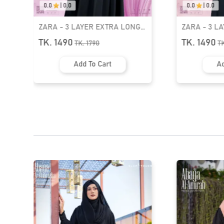
0.0
|
0.0
0.0
|
0.0
ZARA - 3 LAYER EXTRA LONG
ZARA - 3 LA
READY HIAB | GT-1889
READY HIAB |
TK. 1490
TK. 1490
TK.
1790
TK
Add To Cart
Add