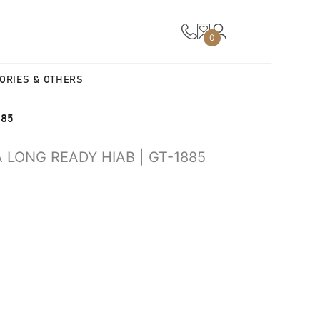
0
ORIES & OTHERS
885
 LONG READY HIAB | GT-1885