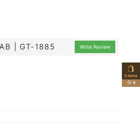
AB | GT-1885
Write Review
0
items
0