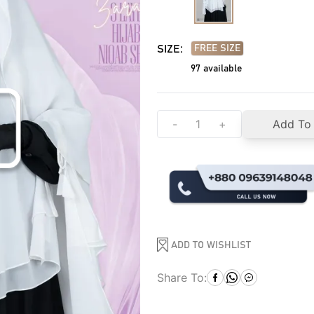
SIZE:
FREE SIZE
97
available
-
+
Add To
ADD TO WISHLIST
Share To: