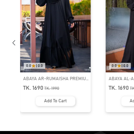
0.0
|
0.0
0.0
|
0.0
ABAYA AR-RUMAISHA PREMIUM
ABAYA AL‑
SNAP BUTTON ABAYA
ZIPPER NEC
TK. 1690
TK. 1690
TK.
1990
T
Add To Cart
Ad