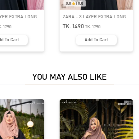
0.0
|
0.0
YER EXTRA LONG
ZARA - 3 LAYER EXTRA LONG
 GT-1890
READY HIAB | GT-1887
TK. 1490
.
1790
TK.
1790
 To Cart
Add To Cart
YOU MAY ALSO LIKE