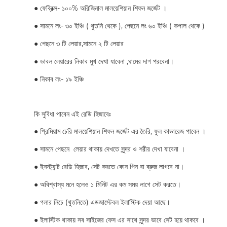
●
ফেব্রিক্স- ১০০% অরিজিনাল মালয়েশিয়ান শিফন জর্জেট ।
●
সামনে লং- ৩০ ইঞ্চি ( থুতনি থেকে ), পেছনে লং ৬০ ইঞ্চি ( কপাল থেকে )
●
পেছনে ৩ টি লেয়ার,সামনে ২ টি লেয়ার
●
ডাবল লেয়ারের নিকাব মুখ দেখা যাবেনা ,ঘামের দাগ পরবেনা।
●
নিকাব লং- ১৯ ইঞ্চি
কি সুবিধা পাবেন এই রেডি হিজাবেঃ
●
প্রিমিয়াম চেরি মালয়েশিয়ান শিফন জর্জেট এর তৈরি, ফুল কাভারেজ পাবেন ।
●
সামনে পেছনে লেয়ার থাকায় দেখতে সুন্দর ও শরীর দেখা যাবেনা ।
●
ইনস্ট্যান্ট রেডি হিজাব, সেট করতে কোন পিন বা ব্রুজ লাগবে না।
●
অবিশ্বাস্য মনে হলেও ১ মিনিট এর কম সময় লাগে সেট করতে।
●
গলার নিচে (থুতনিতে) এডজাস্টেবল ইলাস্টিক দেয়া আছে।
●
ইলাস্টিক থাকায় সব সাইজের ফেস এর সাথে সুন্দর ভাবে সেট হয়ে থাকবে ।