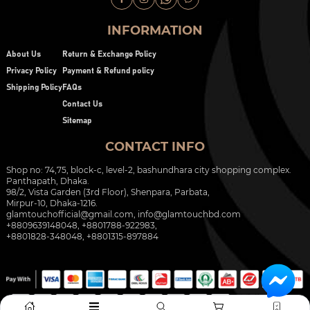
INFORMATION
About Us
Return & Exchange Policy
Privacy Policy
Payment & Refund policy
Shipping Policy
FAQs
Contact Us
Sitemap
CONTACT INFO
Shop no: 74,75, block-c, level-2, bashundhara city shopping complex.
Panthapath, Dhaka.
98/2, Vista Garden (3rd Floor), Shenpara, Parbata,
Mirpur-10, Dhaka-1216.
glamtouchofficial@gmail.com
,
info@glamtouchbd.com
+8809639148048, +8801788-922983,
+8801828-348048, +8801315-897884