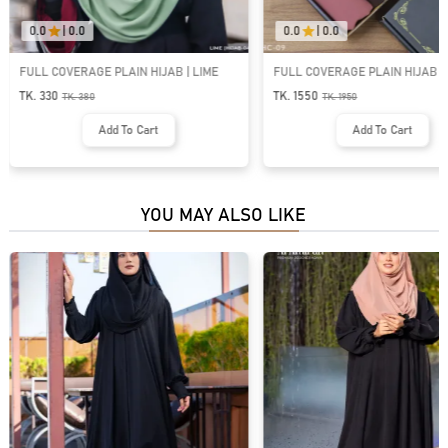
0.0
|
0.0
0.0
|
0.0
FULL COVERAGE PLAIN HIJAB | LIME
FULL COVERAGE PLAIN HIJAB 
SET - DIAMOND GEORGETTE | H
TK. 330
TK. 1550
TK.
380
TK.
1950
Add To Cart
Add To Cart
YOU MAY ALSO LIKE