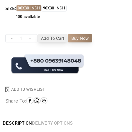
SIZE:
80X30 INCH
90X30 INCH
100
available
-
+
Add To Cart
Buy Now
ADD TO WISHLIST
Share To:
DESCRIPTION
DELIVERY OPTIONS