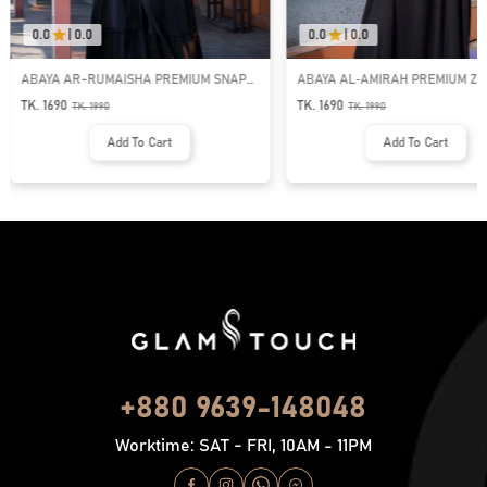
0.0
|
0.0
0.0
|
0.0
ABAYA AR-RUMAISHA PREMIUM SNAP
ABAYA AL‑AMIRAH PREMIUM ZI
BUTTON ABAYA
NECK ABAYA
TK. 1690
TK. 1690
TK.
1990
TK.
1990
Add To Cart
Add To Cart
+880 9639-148048
Worktime: SAT - FRI, 10AM - 11PM