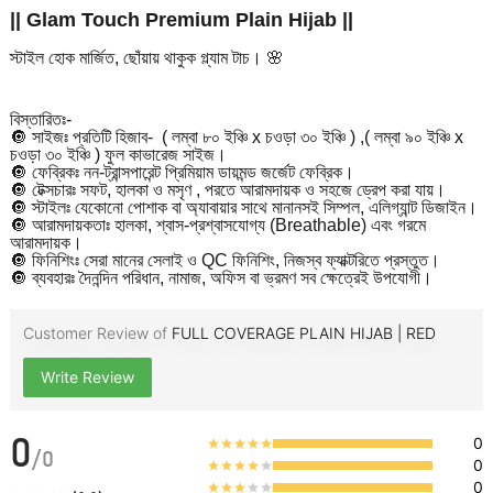
|| Glam Touch Premium Plain Hijab ||
স্টাইল হোক মার্জিত, ছোঁয়ায় থাকুক গ্ল্যাম টাচ। 🌸
বিস্তারিতঃ-
🔘 সাইজঃ প্রতিটি হিজাব- ( লম্বা ৮০ ইঞ্চি x চওড়া ৩০ ইঞ্চি ) ,( লম্বা ৯০ ইঞ্চি x
চওড়া ৩০ ইঞ্চি ) ফুল কাভারেজ সাইজ।
🔘 ফেব্রিকঃ নন-ট্রান্সপারেন্ট প্রিমিয়াম ডায়মন্ড জর্জেট ফেব্রিক।
🔘 টেক্সচারঃ সফট, হালকা ও মসৃণ , পরতে আরামদায়ক ও সহজে ড্রেপ করা যায়।
🔘 স্টাইলঃ যেকোনো পোশাক বা অ্যাবায়ার সাথে মানানসই সিম্পল, এলিগ্যান্ট ডিজাইন।
🔘 আরামদায়কতাঃ হালকা, শ্বাস-প্রশ্বাসযোগ্য (Breathable) এবং গরমে
আরামদায়ক।
🔘 ফিনিশিংঃ সেরা মানের সেলাই ও QC ফিনিশিং, নিজস্ব ফ্যাক্টরিতে প্রস্তুত।
🔘 ব্যবহারঃ দৈনন্দিন পরিধান, নামাজ, অফিস বা ভ্রমণ সব ক্ষেত্রেই উপযোগী।
Customer Review of
FULL COVERAGE PLAIN HIJAB | RED
Write Review
0
0
/
0
0
0