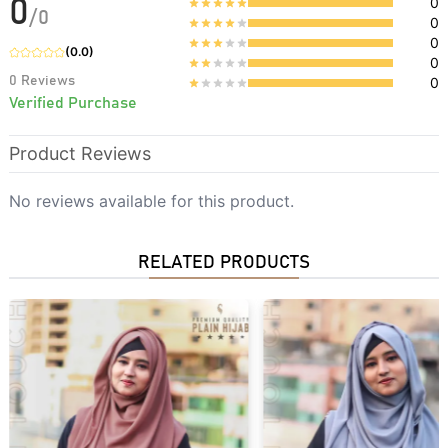
0
0
/
0
0
0
(
0.0
)
0
0
Reviews
0
Verified Purchase
Product Reviews
No reviews available for this product.
RELATED PRODUCTS