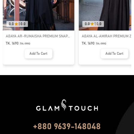
0.0
|
0.0
0.0
|
0.0
ABAYA AR-RUMAISHA PREMIUM SNAP
ABAYA AL‑AMIRAH PREMIUM ZI
BUTTON ABAYA
NECK ABAYA
TK. 1690
TK. 1690
TK.
1990
TK.
1990
Add To Cart
Add To Cart
+880 9639-148048