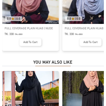
0.0
|
0.0
0.0
|
0.0
FULL COVERAGE PLAIN HIJAB | GREY
FULL COVERAGE PLAIN HIJAB -
FABRIC | MILK COFFEE
TK. 330
TK. 330
TK.
380
TK.
380
Add To Cart
Add To Cart
YOU MAY ALSO LIKE