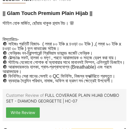
|| Glam Touch Premium Plain Hijab ||
স্টাইল হোক মার্জিত, ছোঁয়ায় থাকুক গ্ল্যাম টাচ। 🌸
বিস্তারিতঃ-
🔘 সাইজঃ প্রতিটি হিজাব- ( লম্বা ৮০ ইঞ্চি x চওড়া ৩০ ইঞ্চি ) ,( লম্বা ৯০ ইঞ্চি x
চওড়া ৩০ ইঞ্চি ) ফুল কাভারেজ সাইজ।
🔘 ফেব্রিকঃ নন-ট্রান্সপারেন্ট প্রিমিয়াম ডায়মন্ড জর্জেট ফেব্রিক।
🔘 টেক্সচারঃ সফট, হালকা ও মসৃণ , পরতে আরামদায়ক ও সহজে ড্রেপ করা যায়।
🔘 স্টাইলঃ যেকোনো পোশাক বা অ্যাবায়ার সাথে মানানসই সিম্পল, এলিগ্যান্ট ডিজাইন।
🔘 আরামদায়কতাঃ হালকা, শ্বাস-প্রশ্বাসযোগ্য (Breathable) এবং গরমে
আরামদায়ক।
🔘 ফিনিশিংঃ সেরা মানের সেলাই ও QC ফিনিশিং, নিজস্ব ফ্যাক্টরিতে প্রস্তুত।
🔘 ব্যবহারঃ দৈনন্দিন পরিধান, নামাজ, অফিস বা ভ্রমণ সব ক্ষেত্রেই উপযোগী।
Customer Review of
FULL COVERAGE PLAIN HIJAB COMBO
SET - DIAMOND GEORGETTE | HC-07
Write Review