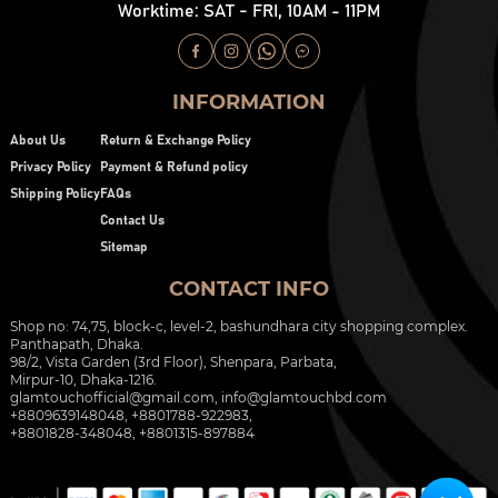
Worktime: SAT - FRI, 10AM - 11PM
INFORMATION
About Us
Return & Exchange Policy
Privacy Policy
Payment & Refund policy
Shipping Policy
FAQs
Contact Us
Sitemap
CONTACT INFO
Shop no: 74,75, block-c, level-2, bashundhara city shopping complex.
Panthapath, Dhaka.
98/2, Vista Garden (3rd Floor), Shenpara, Parbata,
Mirpur-10, Dhaka-1216.
glamtouchofficial@gmail.com
,
info@glamtouchbd.com
+8809639148048, +8801788-922983,
+8801828-348048, +8801315-897884