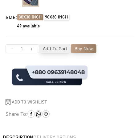
SIZE:
80X30 INCH
90X30 INCH
49
available
-
+
Add To Cart
Buy Now
ADD TO WISHLIST
Share To:
DESCRIPTION
DELIVERY OPTIONS