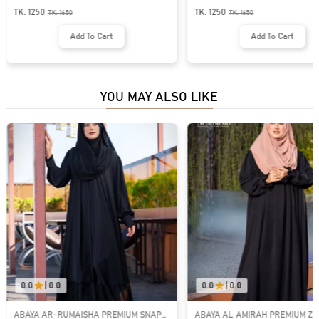
TK. 1250
TK. 1250
TK.
1650
TK.
1650
Add To Cart
Add To Cart
YOU MAY ALSO LIKE
0.0
|
0.0
0.0
|
0.0
ABAYA AR-RUMAISHA PREMIUM SNAP
ABAYA AL‑AMIRAH PREMIUM ZI