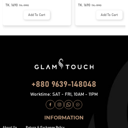
BUTTON ABAYA
NECK ABAYA
TK. 1690
TK. 1690
TK.
1990
TK.
1990
Add To Cart
Add To Cart
+880 9639-148048
Worktime: SAT - FRI, 10AM - 11PM
INFORMATION
About Us
Return & Exchange Policy