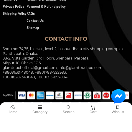
Privacy Policy
Payment & Refund policy
Shipping Policy
FAQs
Contact Us
Sitemap
CONTACT INFO
Shop no: 74,75, block-c, level-2, bashundhara city shopping complex.
Panthapath, Dhaka.
98/2, Vista Garden (3rd Floor), Shenpara, Parbata,
Mirpur-10, Dhaka-1216.
glamtouchofficial@gmail.com
,
info@glamtouchbd.com
+8809639148048, +8801788-922983,
+8801828-348048, +8801315-897884
Home
Category
Search
Cart
Wishlist