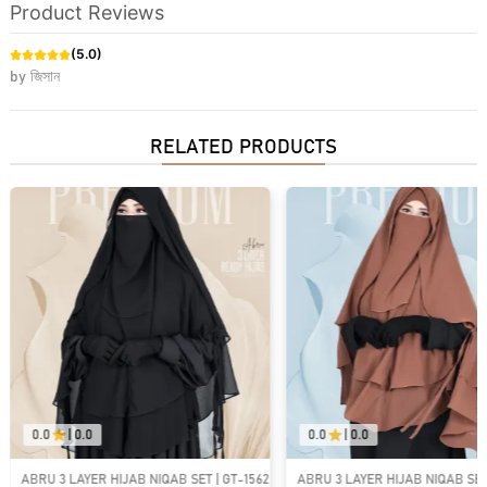
Product Reviews
(
5.0
)
by
জিসান
RELATED PRODUCTS
0.0
|
0.0
0.0
|
0.0
ABRU 3 LAYER HIJAB NIQAB SET | GT-1561
ABRU 3 LAYER HIJAB NIQAB SET 