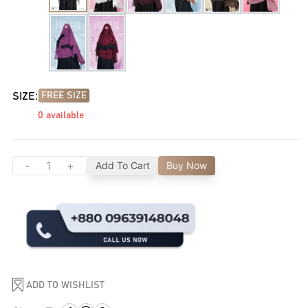
SIZE:
FREE SIZE
0
available
-
+
Add To Cart
Buy Now
ADD TO WISHLIST