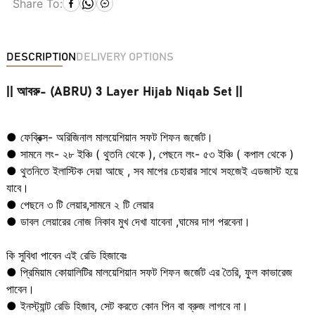
Share To:
DESCRIPTION
DELIVERY OPTIONS
|| আবরু- (ABRU) 3 Layer Hijab Niqab Set ||
● ফেব্রিক্স- অরিজিনাল মালয়েশিয়ান সফট শিফন জর্জেট।
● সামনে লং- ২৮ ইঞ্চি ( থুতনি থেকে ), পেছনে লং- ৫৩ ইঞ্চি ( কপাল থেকে )
● থুতনিতে ইলাস্টিক দেয়া আছে , সব মাপের চেহারার সাথে সহজেই এডজাস্ট হয়ে
যাবে।
● পেছনে ৩ টি লেয়ার,সামনে ২ টি লেয়ার
● ডাবল লেয়ারের নোজ নিকাব মুখ দেখা যাবেনা ,ঘামের দাগ পরবেনা।
কি সুবিধা পাবেন এই রেডি হিজাবেঃ
● প্রিমিয়াম কোয়ালিটির মালয়েশিয়ান সফট শিফন জর্জেট এর তৈরি, ফুল কাভারেজ
পাবেন।
● ইনস্ট্যান্ট রেডি হিজাব, সেট করতে কোন পিন বা ব্রুজ লাগবে না।