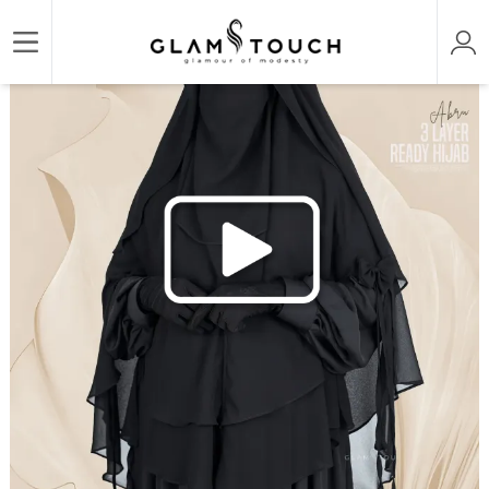
/
/
/
Home
HIJAB & NIQAB
ABRU-3 LAYER READY HIJAB
ABRU 3 LAYER HIJAB NIQA