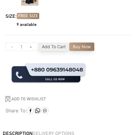
SIZE:
FREE SIZE
9
available
-
+
Add To Cart
Buy Now
ADD TO WISHLIST
Share To:
DESCRIPTION
DELIVERY OPTIONS