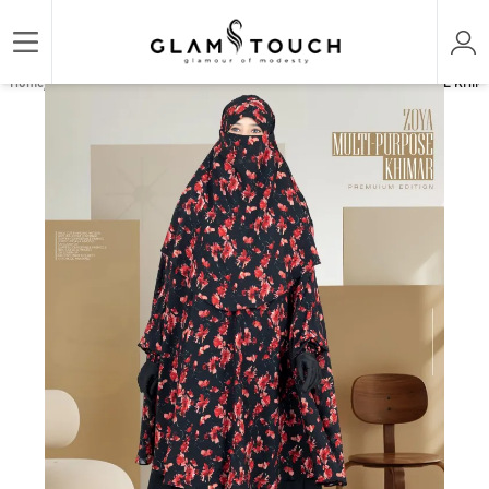
/
/
/
Home
KHIMAR & JILBAB
MULTI PURPOSE KHIMAR
ZOYA MULTI-PURPOSE KHIMA