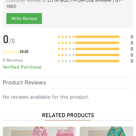
Customer Review of
ZOYA MULTI-PURPOSE KHIMAR | GT-
1960
Write Review
0
0
/
0
0
0
(
0.0
)
0
0
Reviews
0
Verified Purchase
Product Reviews
No reviews available for this product.
RELATED PRODUCTS