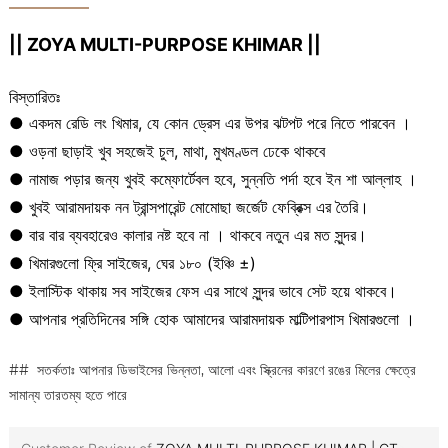
|| ZOYA MULTI-PURPOSE KHIMAR ||
বিস্তারিতঃ
●
একদম রেডি লং খিমার, যে কোন ড্রেস এর উপর ঝটপট পরে নিতে পারবেন ।
●
ওড়না ছাড়াই খুব সহজেই চুল, মাথা, মুখমণ্ডল ঢেকে থাকবে
●
নামাজ পড়ার জন্য খুবই কম্ফোর্টেবল হবে, সুন্নতি পর্দা হবে ইন শা আল্লাহ ।
●
খুবই আরামদায়ক নন ট্রান্সপারেন্ট মোমোছা জর্জেট ফেব্রিক্স এর তৈরি।
●
বার বার ব্যবহারেও কালার নষ্ট হবে না । থাকবে নতুন এর মত সুন্দর।
●
খিমারগুলো ফ্রি সাইজের, ঘের ১৮০ (ইঞ্চি ±)
●
ইলাস্টিক থাকায় সব সাইজের ফেস এর সাথে সুন্দর ভাবে সেট হয়ে থাকবে।
●
আপনার প্রতিদিনের সঙ্গি হোক আমাদের আরামদায়ক মাল্টিপারপাস খিমারগুলো ।
## সতর্কতাঃ আপনার ডিভাইসের ভিন্নতা, আলো এবং স্ক্রিনের কারণে রঙের মিলের ক্ষেত্রে
সামান্য তারতম্য হতে পারে