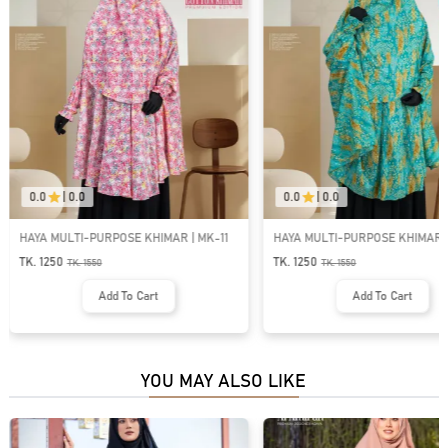
0.0
|
0.0
0.0
|
0.0
HAYA MULTI-PURPOSE KHIMAR | MK-11
HAYA MULTI-PURPOSE KHIMAR |
TK. 1250
TK. 1250
TK.
1550
TK.
1550
Add To Cart
Add To Cart
YOU MAY ALSO LIKE