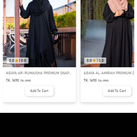
0.0
|
0.0
0.0
|
0.0
ABAYA AR-RUMAISHA PREMIUM SNAP
ABAYA AL‑AMIRAH PREMIUM ZI
BUTTON ABAYA
NECK ABAYA
TK. 1690
TK. 1690
TK.
1990
TK.
1990
Add To Cart
Add To Cart