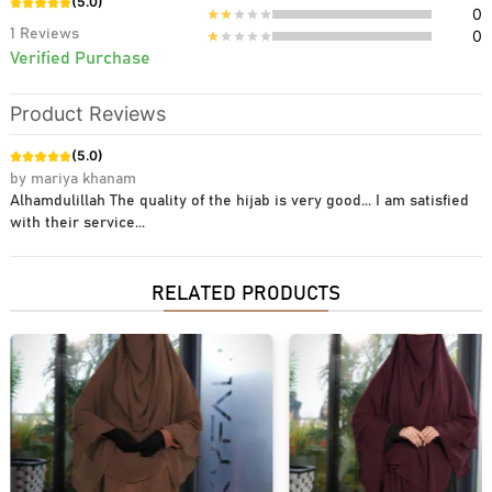
(
5.0
)
0
1
Reviews
0
Verified Purchase
Product Reviews
(
5.0
)
by
mariya khanam
Alhamdulillah The quality of the hijab is very good... I am satisfied
with their service...
RELATED PRODUCTS