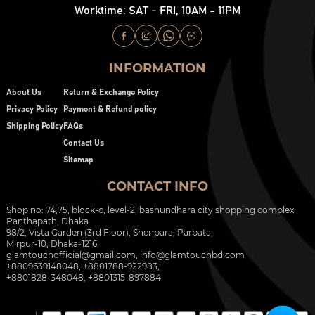
Worktime: SAT - FRI, 10AM - 11PM
INFORMATION
About Us
Return & Exchange Policy
Privacy Policy
Payment & Refund policy
Shipping Policy
FAQs
Contact Us
Sitemap
CONTACT INFO
Shop no: 74,75, block-c, level-2, bashundhara city shopping complex.
Panthapath, Dhaka.
98/2, Vista Garden (3rd Floor), Shenpara, Parbata,
Mirpur-10, Dhaka-1216.
glamtouchofficial@gmail.com
,
info@glamtouchbd.com
+8809639148048, +8801788-922983,
+8801828-348048, +8801315-897884