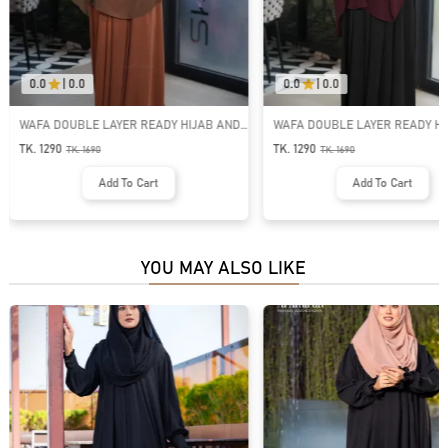
0.0
|
0.0
0.0
|
0.0
WAFA DOUBLE LAYER READY HIJAB AND
WAFA DOUBLE LAYER READY HI
NIQAB | GT-2033
NIQAB | GT-2040
TK. 1290
TK. 1290
TK.
1690
TK.
1690
Add To Cart
Add To Cart
YOU MAY ALSO LIKE