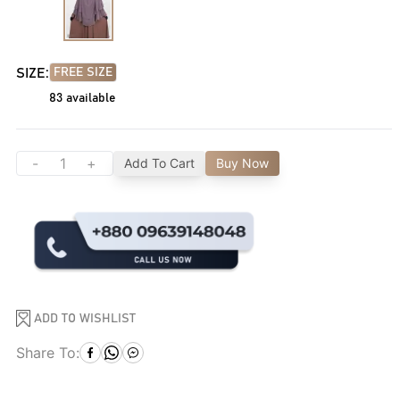
SIZE:
FREE SIZE
83
available
-
+
Add To Cart
Buy Now
ADD TO WISHLIST
Share To: