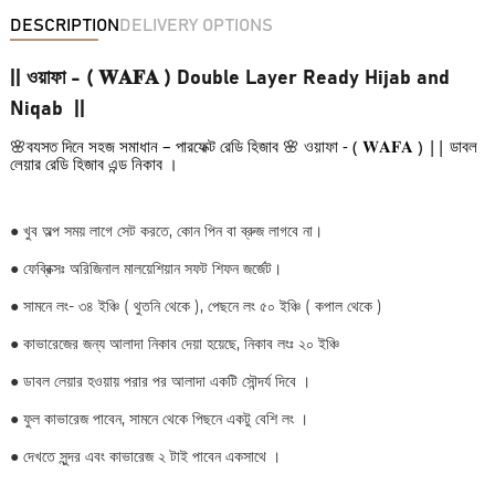
DESCRIPTION
DELIVERY OPTIONS
|| ওয়াফা - ( 𝐖𝐀𝐅𝐀 ) Double Layer Ready Hijab and
Niqab ||
🌸ব্যস্ত দিনে সহজ সমাধান – পারফেক্ট রেডি হিজাব 🌸 
য়াফা - ( 𝐖𝐀𝐅𝐀 ) || ডাবল 
ও
লেয়ার রেডি হিজাব এন্ড নিকাব ।
●
খুব অল্প সময় লাগে সেট করতে, কোন পিন বা ব্রুজ লাগবে না।
●
ফেব্রিক্সঃ অরিজিনাল মালয়েশিয়ান সফট শিফন জর্জেট।
●
সামনে লং- ৩৪ ইঞ্চি ( থুতনি থেকে ), পেছনে লং ৫০ ইঞ্চি ( কপাল থেকে )
● কাভারেজের জন্য আলাদা নিকাব দেয়া হয়েছে, নিকাব লংঃ ২০ ইঞ্চি
●
ডাবল লেয়ার হওয়ায় পরার পর আলাদা একটি সৌন্দর্য দিবে ।
●
ফুল কাভারেজ পাবেন, সামনে থেকে পিছনে একটু বেশি লং ।
●
দেখতে সুন্দর এবং কাভারেজ ২ টাই পাবেন একসাথে ।