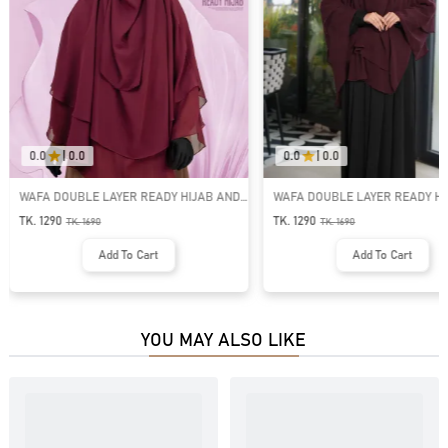
0.0
|
0.0
0.0
|
0.0
WAFA DOUBLE LAYER READY HIJAB AND
WAFA DOUBLE LAYER READY HI
NIQAB | GT-2056
NIQAB | GT-2040
TK. 1290
TK. 1290
TK.
1690
TK.
1690
Add To Cart
Add To Cart
YOU MAY ALSO LIKE