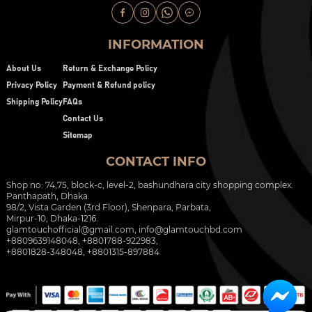
INFORMATION
About Us
Return & Exchange Policy
Privacy Policy
Payment & Refund policy
Shipping Policy
FAQs
Contact Us
Sitemap
CONTACT INFO
Shop no: 74,75, block-c, level-2, bashundhara city shopping complex.
Panthapath, Dhaka.
98/2, Vista Garden (3rd Floor), Shenpara, Parbata,
Mirpur-10, Dhaka-1216.
glamtouchofficial@gmail.com
,
info@glamtouchbd.com
+8809639148048, +8801788-922983,
+8801828-348048, +8801315-897884