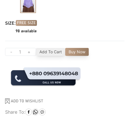
SIZE:
FREE SIZE
98
available
-
+
Add To Cart
Buy Now
ADD TO WISHLIST
Share To: