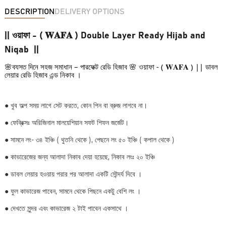
DESCRIPTION
DELIVERY OPTIONS
|| ওয়াফা - ( 𝐖𝐀𝐅𝐀 ) Double Layer Ready Hijab and
Niqab ||
🌸ব্যস্ত দিনে সহজ সমাধান – পারফেক্ট রেডি হিজাব 🌸 
য়াফা - ( 𝐖𝐀𝐅𝐀 ) || ডাবল 
ও
লেয়ার রেডি হিজাব এন্ড নিকাব ।
●
খুব অল্প সময় লাগে সেট করতে, কোন পিন বা ব্রুজ লাগবে না।
●
ফেব্রিক্সঃ অরিজিনাল মালয়েশিয়ান সফট শিফন জর্জেট।
●
সামনে লং- ৩৪ ইঞ্চি ( থুতনি থেকে ), পেছনে লং ৫০ ইঞ্চি ( কপাল থেকে )
● কাভারেজের জন্য আলাদা নিকাব দেয়া হয়েছে, নিকাব লংঃ ২০ ইঞ্চি
●
ডাবল লেয়ার হওয়ায় পরার পর আলাদা একটি সৌন্দর্য দিবে ।
●
ফুল কাভারেজ পাবেন, সামনে থেকে পিছনে একটু বেশি লং ।
●
দেখতে সুন্দর এবং কাভারেজ ২ টাই পাবেন একসাথে ।