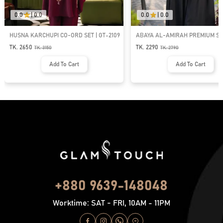
0.0
|
0.0
0.0
|
0.0
HUSNA KARCHUPI CO-ORD SET | GT-2109
ABAYA AL-AMIRAH PREMIUM SE
TK. 2650
TK. 2290
TK.
3150
TK.
2790
Add To Cart
Add To Cart
+880 9639-148048
Worktime: SAT - FRI, 10AM - 11PM