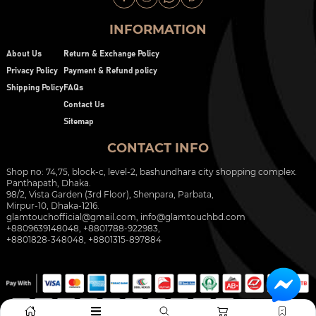
INFORMATION
About Us
Return & Exchange Policy
Privacy Policy
Payment & Refund policy
Shipping Policy
FAQs
Contact Us
Sitemap
CONTACT INFO
Shop no: 74,75, block-c, level-2, bashundhara city shopping complex.
Panthapath, Dhaka.
98/2, Vista Garden (3rd Floor), Shenpara, Parbata,
Mirpur-10, Dhaka-1216.
glamtouchofficial@gmail.com
,
info@glamtouchbd.com
+8809639148048, +8801788-922983,
+8801828-348048, +8801315-897884