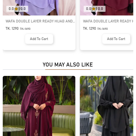
0.0
|
0.0
0.0
|
0.0
WAFA DOUBLE LAYER READY HIJAB AND
WAFA DOUBLE LAYER READY HI
NIQAB | GT-2035
NIQAB | GT-2056
TK. 1290
TK. 1290
TK.
1690
TK.
1690
Add To Cart
Add To Cart
YOU MAY ALSO LIKE