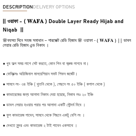
DESCRIPTION
DELIVERY OPTIONS
|| ওয়াফা - ( 𝐖𝐀𝐅𝐀 ) Double Layer Ready Hijab and
Niqab ||
🌸ব্যস্ত দিনে সহজ সমাধান – পারফেক্ট রেডি হিজাব 🌸 
য়াফা - ( 𝐖𝐀𝐅𝐀 ) || ডাবল 
ও
লেয়ার রেডি হিজাব এন্ড নিকাব ।
●
খুব অল্প সময় লাগে সেট করতে, কোন পিন বা ব্রুজ লাগবে না।
●
ফেব্রিক্সঃ অরিজিনাল মালয়েশিয়ান সফট শিফন জর্জেট।
●
সামনে লং- ৩৪ ইঞ্চি ( থুতনি থেকে ), পেছনে লং ৫০ ইঞ্চি ( কপাল থেকে )
● কাভারেজের জন্য আলাদা নিকাব দেয়া হয়েছে, নিকাব লংঃ ২০ ইঞ্চি
●
ডাবল লেয়ার হওয়ায় পরার পর আলাদা একটি সৌন্দর্য দিবে ।
●
ফুল কাভারেজ পাবেন, সামনে থেকে পিছনে একটু বেশি লং ।
●
দেখতে সুন্দর এবং কাভারেজ ২ টাই পাবেন একসাথে ।