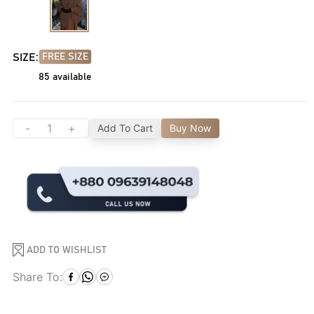
SIZE:
FREE SIZE
85
available
-
+
Add To Cart
Buy Now
ADD TO WISHLIST
Share To: