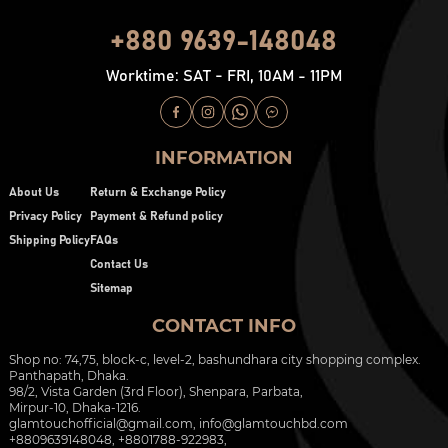
+880 9639-148048
Worktime: SAT - FRI, 10AM - 11PM
INFORMATION
About Us
Return & Exchange Policy
Privacy Policy
Payment & Refund policy
Shipping Policy
FAQs
Contact Us
Sitemap
CONTACT INFO
Shop no: 74,75, block-c, level-2, bashundhara city shopping complex.
Panthapath, Dhaka.
98/2, Vista Garden (3rd Floor), Shenpara, Parbata,
Mirpur-10, Dhaka-1216.
glamtouchofficial@gmail.com
,
info@glamtouchbd.com
+8809639148048, +8801788-922983,