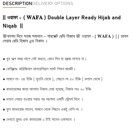
DESCRIPTION
DELIVERY OPTIONS
|| ওয়াফা - ( 𝐖𝐀𝐅𝐀 ) Double Layer Ready Hijab and
Niqab ||
🌸ব্যস্ত দিনে সহজ সমাধান – পারফেক্ট রেডি হিজাব 🌸 
য়াফা - ( 𝐖𝐀𝐅𝐀 ) || ডাবল 
ও
লেয়ার রেডি হিজাব এন্ড নিকাব ।
●
খুব অল্প সময় লাগে সেট করতে, কোন পিন বা ব্রুজ লাগবে না।
●
ফেব্রিক্সঃ অরিজিনাল মালয়েশিয়ান সফট শিফন জর্জেট।
●
সামনে লং- ৩৪ ইঞ্চি ( থুতনি থেকে ), পেছনে লং ৫০ ইঞ্চি ( কপাল থেকে )
● কাভারেজের জন্য আলাদা নিকাব দেয়া হয়েছে, নিকাব লংঃ ২০ ইঞ্চি
●
ডাবল লেয়ার হওয়ায় পরার পর আলাদা একটি সৌন্দর্য দিবে ।
●
ফুল কাভারেজ পাবেন, সামনে থেকে পিছনে একটু বেশি লং ।
●
দেখতে সুন্দর এবং কাভারেজ ২ টাই পাবেন একসাথে ।