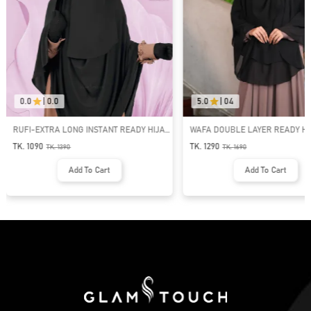
0.0
|
0.0
5.0
|
04
RUFI-EXTRA LONG INSTANT READY HIJAB
WAFA DOUBLE LAYER READY HI
& NIQAB SET
NIQAB
TK. 1090
TK. 1290
TK.
1390
TK.
1690
Add To Cart
Add To Cart