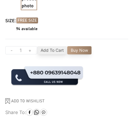
SIZE:
FREE SIZE
94
available
-
+
Add To Cart
Buy Now
ADD TO WISHLIST
Share To: