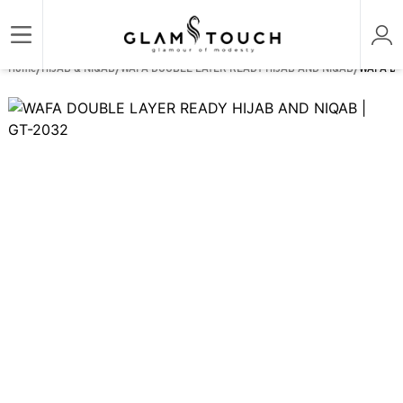
/
/
/
Home
HIJAB & NIQAB
WAFA DOUBLE LAYER READY HIJAB AND NIQAB
WAFA DO