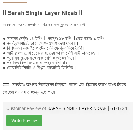
||
Sarah Single Layer Niqab ||
যে কোনো হিজাব, জিলবাব বা খিমারের সঙ্গে সুন্দরভাবে মানানসই।
● সামনের দৈর্ঘ্যঃ ২৪ ইঞ্চি || প্রস্থঃ ১৮ ইঞ্চি || হেড বর্ডারঃ ৩ ইঞ্চি
● নন-ট্রান্সপারেন্ট তাই এপাশ-ওপাশ দেখা যাবেনা।
● বিলাসবহুল নরম ইম্পোর্টেড চেরি ফেব্রিক দিয়ে তৈরি।
● আই ফ্ল্যাপ চোখ ঢেকে দেয়, দেয় আরও বেশি আই কাভারেজ ।
● পুরো বুক ঢেকে রাখে এবং বেশি কাভারেজ দিবে।
● প্রশস্ত ফিতা রয়েছে যা পেছনে বাঁধা যায়।
● কোয়ালিটি স্টিচিং ও নিখুঁত কোয়ালিটি ফিনিশিং।
## সতর্কতাঃ আপনার ডিভাইসের ভিন্নতা, আলো এবং স্ক্রিনের কারণে রঙের মিলের
ক্ষেত্রে সামান্য তারতম্য হতে পারে
Customer Review of
SARAH SINGLE LAYER NIQAB | GT-1734
Write Review