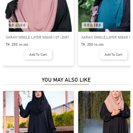
0.0
|
0.0
0.0
|
0.0
SARAH SINGLE LAYER NIQAB | GT-2087
SARAH SINGLE LAYER NIQAB | G
TK. 250
TK. 250
TK.
350
TK.
350
Add To Cart
Add To Cart
YOU MAY ALSO LIKE