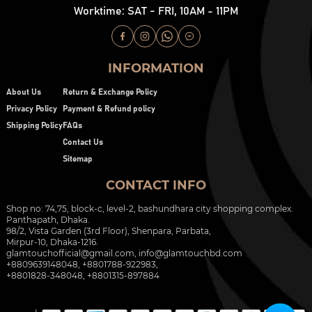
Worktime: SAT - FRI, 10AM - 11PM
INFORMATION
About Us
Return & Exchange Policy
Privacy Policy
Payment & Refund policy
Shipping Policy
FAQs
Contact Us
Sitemap
CONTACT INFO
Shop no: 74,75, block-c, level-2, bashundhara city shopping complex.
Panthapath, Dhaka.
98/2, Vista Garden (3rd Floor), Shenpara, Parbata,
Mirpur-10, Dhaka-1216.
glamtouchofficial@gmail.com
,
info@glamtouchbd.com
+8809639148048, +8801788-922983,
+8801828-348048, +8801315-897884