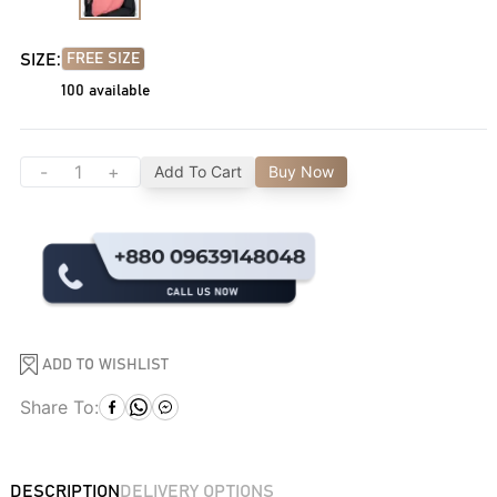
SIZE:
FREE SIZE
100
available
-
+
Add To Cart
Buy Now
ADD TO WISHLIST
Share To:
DESCRIPTION
DELIVERY OPTIONS