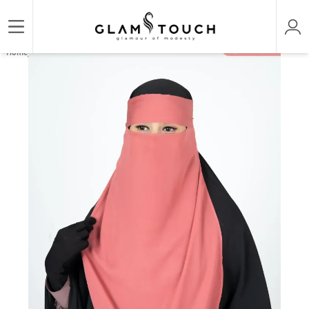
/
/
Home
HIJAB & NIQAB
SARAH SINGLE LAYER NIQAB | GT-1734