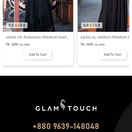
0.0
|
0.0
0.0
|
0.0
ABAYA AR-RUMAISHA PREMIUM SNAP
ABAYA AL‑AMIRAH PREMIUM ZI
BUTTON ABAYA
NECK ABAYA
TK. 1690
TK. 1690
TK.
1990
TK.
1990
Add To Cart
Add To Cart
+880 9639-148048