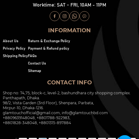
Worktime: SAT - FRI, 10AM - 11PM
INFORMATION
About Us
Return & Exchange Policy
Privacy Policy
Payment & Refund policy
Shipping Policy
FAQs
Contact Us
Sitemap
CONTACT INFO
Shop no: 74,75, block-c, level-2, bashundhara city shopping complex.
Panthapath, Dhaka.
98/2, Vista Garden (3rd Floor), Shenpara, Parbata,
Mirpur-10, Dhaka-1216.
glamtouchofficial@gmail.com
,
info@glamtouchbd.com
+8809639148048, +8801788-922983,
+8801828-348048, +8801315-897884