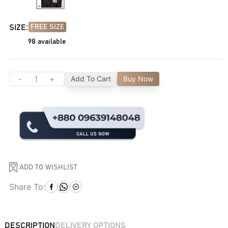
SIZE:
FREE SIZE
98
available
-
+
Add To Cart
Buy Now
ADD TO WISHLIST
Share To:
DESCRIPTION
DELIVERY OPTIONS