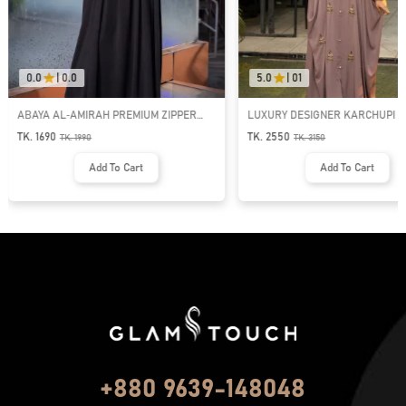
0.0
|
0.0
5.0
|
01
ABAYA AL‑AMIRAH PREMIUM ZIPPER
LUXURY DESIGNER KARCHUPI 
NECK ABAYA
ABAYA | GT-1692
TK. 1690
TK. 2550
TK.
1990
TK.
3150
Add To Cart
Add To Cart
+880 9639-148048