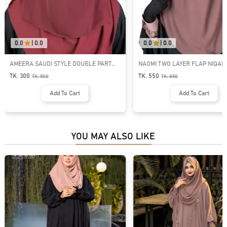
0.0
|
0.0
0.0
|
0.0
AMEERA SAUDI STYLE DOUBLE PART
NAOMI TWO LAYER FLAP NIQAB 
SHORT NIQAB | GT-1718
TK. 300
TK. 550
TK.
500
TK.
850
Add To Cart
Add To Cart
YOU MAY ALSO LIKE