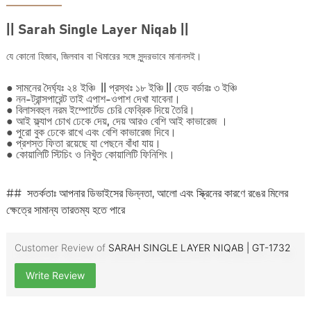
||
Sarah Single Layer Niqab ||
যে কোনো হিজাব, জিলবাব বা খিমারের সঙ্গে সুন্দরভাবে মানানসই।
● সামনের দৈর্ঘ্যঃ ২৪ ইঞ্চি || প্রস্থঃ ১৮ ইঞ্চি || হেড বর্ডারঃ ৩ ইঞ্চি
● নন-ট্রান্সপারেন্ট তাই এপাশ-ওপাশ দেখা যাবেনা।
● বিলাসবহুল নরম ইম্পোর্টেড চেরি ফেব্রিক দিয়ে তৈরি।
● আই ফ্ল্যাপ চোখ ঢেকে দেয়, দেয় আরও বেশি আই কাভারেজ ।
● পুরো বুক ঢেকে রাখে এবং বেশি কাভারেজ দিবে।
● প্রশস্ত ফিতা রয়েছে যা পেছনে বাঁধা যায়।
● কোয়ালিটি স্টিচিং ও নিখুঁত কোয়ালিটি ফিনিশিং।
## সতর্কতাঃ আপনার ডিভাইসের ভিন্নতা, আলো এবং স্ক্রিনের কারণে রঙের মিলের
ক্ষেত্রে সামান্য তারতম্য হতে পারে
Customer Review of
SARAH SINGLE LAYER NIQAB | GT-1732
Write Review