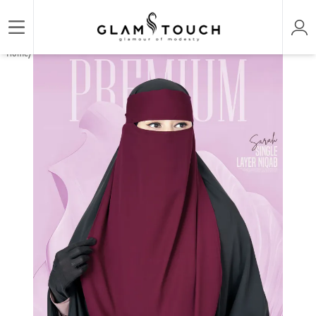
/
/
Home
HIJAB & NIQAB
SARAH SINGLE LAYER NIQAB | GT-1732