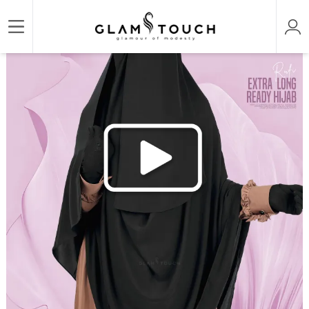
/
/
/
Home
HIJAB & NIQAB
RUFI-INSTANT READY HIJAB
RUFI-EXTRA LONG INSTANT 