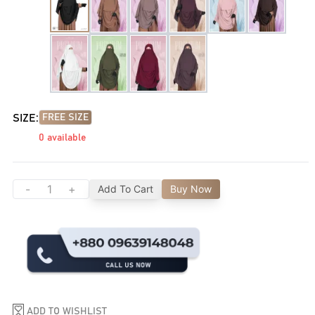
SIZE:
FREE SIZE
0
available
-
+
Add To Cart
Buy Now
ADD TO WISHLIST