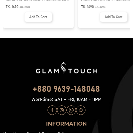
BUTTON ABAYA
NECK ABAYA
TK. 1690
TK. 1690
TK.
1990
TK.
1990
Add To Cart
Add To Cart
+880 9639-148048
Worktime: SAT - FRI, 10AM - 11PM
INFORMATION