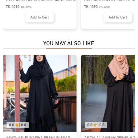
& NIQAB SET | GT-1290
& NIQAB SET | GT-1293
TK. 1090
TK. 1090
TK.
1390
TK.
1390
Add To Cart
Add To Cart
YOU MAY ALSO LIKE
0.0
|
0.0
0.0
|
0.0
ABAYA AR-RUMAISHA PREMIUM SNAP
ABAYA AL‑AMIRAH PREMIUM ZI