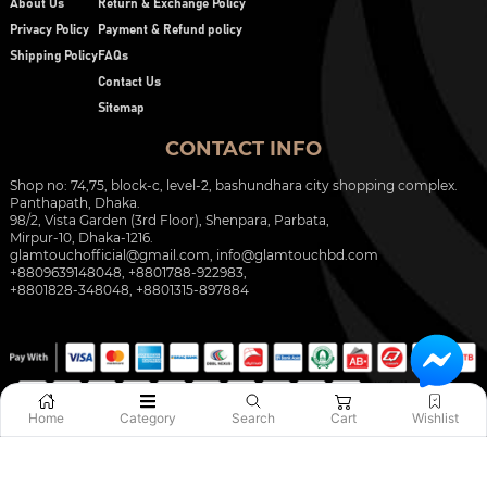
About Us
Return & Exchange Policy
Privacy Policy
Payment & Refund policy
Shipping Policy
FAQs
Contact Us
Sitemap
CONTACT INFO
Shop no: 74,75, block-c, level-2, bashundhara city shopping complex.
Panthapath, Dhaka.
98/2, Vista Garden (3rd Floor), Shenpara, Parbata,
Mirpur-10, Dhaka-1216.
glamtouchofficial@gmail.com
,
info@glamtouchbd.com
+8809639148048, +8801788-922983,
+8801828-348048, +8801315-897884
Home
Category
Search
Cart
Wishlist