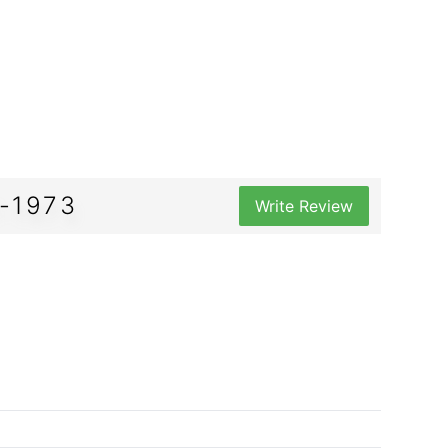
-1973
Write Review