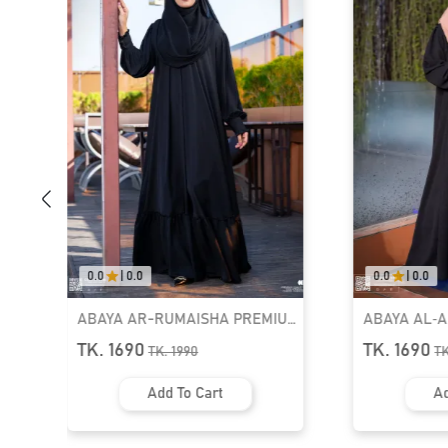
0.0
|
0.0
0.0
|
0.0
ABAYA AR-RUMAISHA PREMIUM
ABAYA AL‑
SNAP BUTTON ABAYA
ZIPPER NEC
TK. 1690
TK. 1690
TK.
1990
T
Add To Cart
Ad