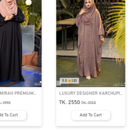
5.0
|
01
AMIRAH PREMIUM
LUXURY DESIGNER KARCHUPI
K ABAYA
KAFTAN ABAYA | GT-1692
TK. 2550
K.
1990
TK.
3150
d To Cart
Add To Cart