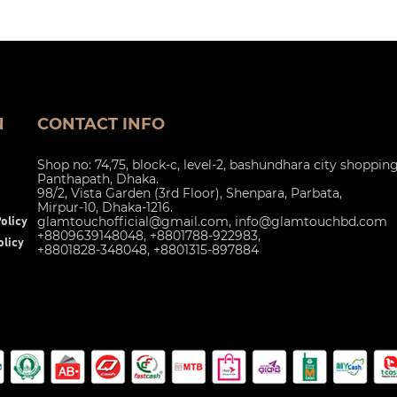
N
CONTACT INFO
Shop no: 74,75, block-c, level-2, bashundhara city shoppin
Panthapath, Dhaka.
98/2, Vista Garden (3rd Floor), Shenpara, Parbata,
Mirpur-10, Dhaka-1216.
glamtouchofficial@gmail.com
,
info@glamtouchbd.com
olicy
+8809639148048, +8801788-922983,
licy
+8801828-348048, +8801315-897884