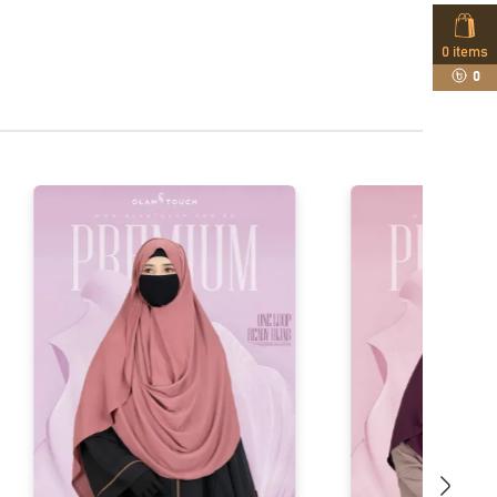
0
items
0