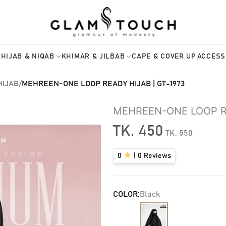
HIJAB & NIQAB
KHIMAR & JILBAB
CAPE & COVER UP
ACCESS
HIJAB
/
MEHREEN-ONE LOOP READY HIJAB | GT-1973
MEHREEN-ONE LOOP RE
TK.
450
TK.
550
0
|
0
Reviews
COLOR:
Black