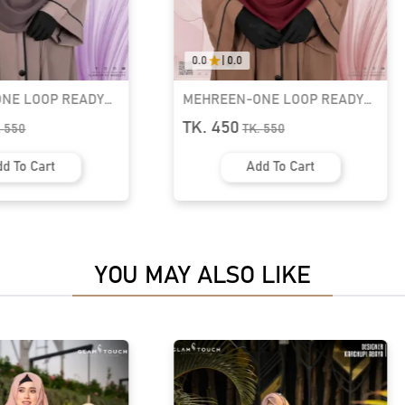
0.0
|
0.0
NE LOOP READY
MEHREEN-ONE LOOP READY
1966
HIJAB | GT-1969
TK. 450
.
550
TK.
550
dd To Cart
Add To Cart
YOU MAY ALSO LIKE