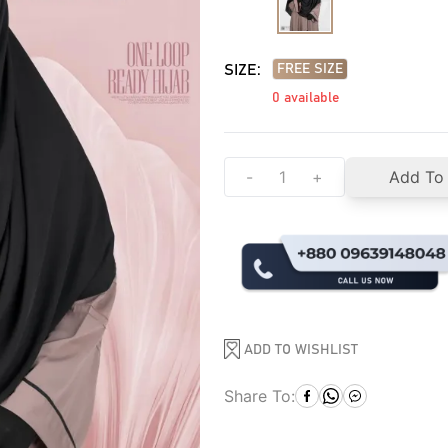
SIZE:
FREE SIZE
0
available
-
+
Add To
ADD TO WISHLIST
Share To: