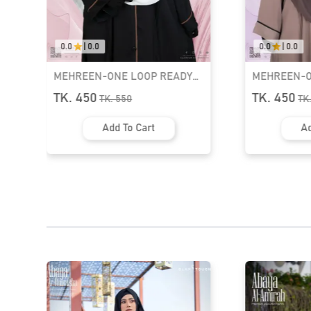
0.0
|
0.0
0.0
|
0.0
MEHREEN-ONE LOOP READY
MEHREEN-O
HIJAB | GT-1965
HIJAB | GT-
TK. 450
TK. 450
TK.
550
TK
Add To Cart
A