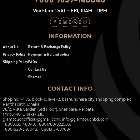
Worktime: SAT - FRI, 10AM - 11PM
INFORMATION
About Us
Return & Exchange Policy
Privacy Policy
Payment & Refund policy
Shipping Policy
FAQs
Contact Us
Sitemap
CONTACT INFO
Shop no: 74,75, block-c, level-2, bashundhara city shopping complex.
Panthapath, Dhaka.
98/2, Vista Garden (3rd Floor), Shenpara, Parbata,
Mirpur-10, Dhaka-1216.
glamtouchofficial@gmail.com
,
info@glamtouchbd.com
+8809639148048, +8801788-922983,
+8801828-348048, +8801315-897884