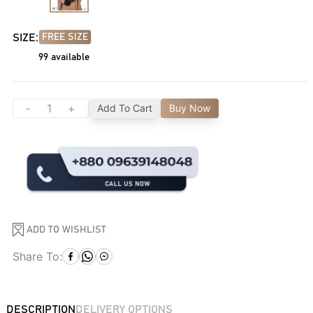
SIZE:
FREE SIZE
99
available
-
+
Add To Cart
Buy Now
ADD TO WISHLIST
Share To:
DESCRIPTION
DELIVERY OPTIONS