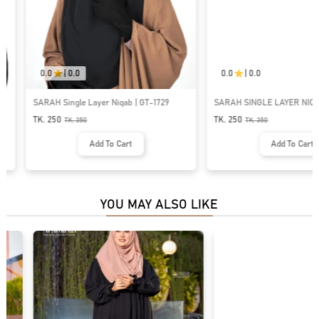
0.0
|
0.0
0.0
|
0.0
SARAH Single Layer Niqab | GT-1729
SARAH SINGLE LAYER NIQAB | G
TK. 250
TK. 250
TK.
350
TK.
350
Add To Cart
Add To Cart
YOU MAY ALSO LIKE