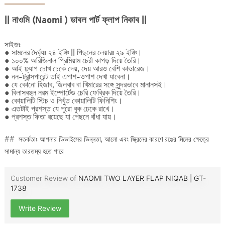
|| নাওমি (Naomi ) ডাবল পার্ট ফ্লাপ নিকাব
||
সাইজঃ
● সামনের দৈর্ঘ্যঃ ২৪ ইঞ্চি || পিছনের লেয়ারঃ ২৯ ইঞ্চি।
● ১০০% অরিজিনাল প্রিমিয়াম চেরী কাপড় দিয়ে তৈরি।
● আই ফ্ল্যাপ চোখ ঢেকে দেয়, দেয় আরও বেশি কাভারেজ।
● নন-ট্রান্সপারেন্ট তাই এপাশ-ওপাশ দেখা যাবেনা।
● যে কোনো হিজাব, জিলবাব বা খিমারের সঙ্গে সুন্দরভাবে মানানসই।
● বিলাসবহুল নরম ইম্পোর্টেড চেরি ফেব্রিক দিয়ে তৈরি।
● কোয়ালিটি স্টিচ ও নিখুঁত কোয়ালিটি ফিনিশিং।
● এতটাই প্রশস্ত যে পুরো বুক ঢেকে রাখে।
● প্রশস্ত ফিতা রয়েছে যা পেছনে বাঁধা যায়।
## সতর্কতাঃ আপনার ডিভাইসের ভিন্নতা, আলো এবং স্ক্রিনের কারণে রঙের মিলের ক্ষেত্রে
সামান্য তারতম্য হতে পারে
Customer Review of
NAOMI TWO LAYER FLAP NIQAB | GT-
1738
Write Review