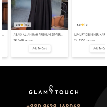
0.0
|
0.0
5.0
|
01
ABAYA AL‑AMIRAH PREMIUM ZIPPER
LUXURY DESIGNER KARCHUPI 
NECK ABAYA
ABAYA | GT-1692
TK. 1690
TK. 2550
TK.
1990
TK.
3150
Add To Cart
Add To Cart
+880 9639-148048