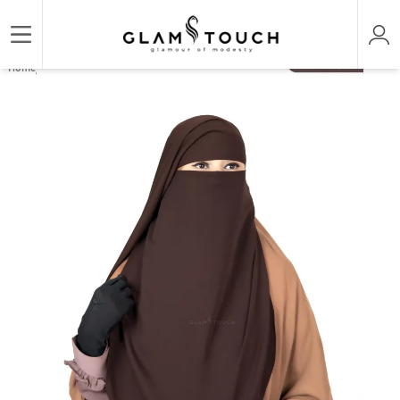
/
/
Home
HIJAB & NIQAB
NAOMI TWO LAYER FLAP NIQAB | GT-1738