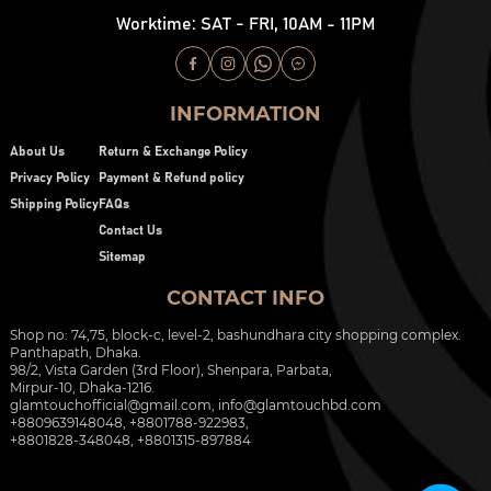
Worktime: SAT - FRI, 10AM - 11PM
INFORMATION
About Us
Return & Exchange Policy
Privacy Policy
Payment & Refund policy
Shipping Policy
FAQs
Contact Us
Sitemap
CONTACT INFO
Shop no: 74,75, block-c, level-2, bashundhara city shopping complex.
Panthapath, Dhaka.
98/2, Vista Garden (3rd Floor), Shenpara, Parbata,
Mirpur-10, Dhaka-1216.
glamtouchofficial@gmail.com
,
info@glamtouchbd.com
+8809639148048, +8801788-922983,
+8801828-348048, +8801315-897884