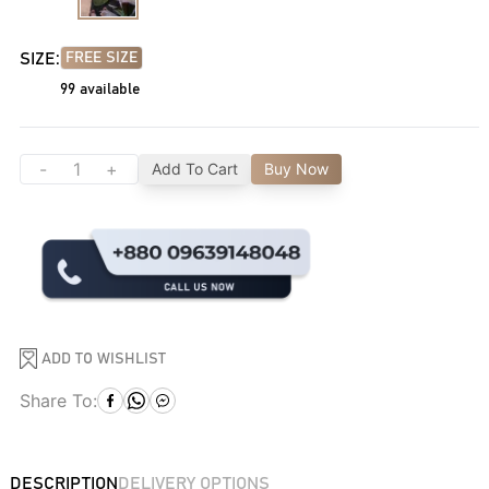
SIZE:
FREE SIZE
99
available
-
+
Add To Cart
Buy Now
ADD TO WISHLIST
Share To:
DESCRIPTION
DELIVERY OPTIONS