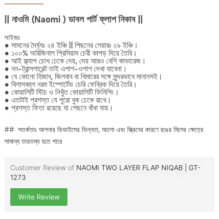
|| নাওমি (Naomi ) ডাবল পার্ট ফ্লাপ নিকাব
||
সাইজঃ
● সামনের দৈর্ঘ্যঃ ২৪ ইঞ্চি || পিছনের লেয়ারঃ ২৯ ইঞ্চি।
● ১০০% অরিজিনাল প্রিমিয়াম চেরী কাপড় দিয়ে তৈরি।
● আই ফ্ল্যাপ চোখ ঢেকে দেয়, দেয় আরও বেশি কাভারেজ।
● নন-ট্রান্সপারেন্ট তাই এপাশ-ওপাশ দেখা যাবেনা।
● যে কোনো হিজাব, জিলবাব বা খিমারের সঙ্গে সুন্দরভাবে মানানসই।
● বিলাসবহুল নরম ইম্পোর্টেড চেরি ফেব্রিক দিয়ে তৈরি।
● কোয়ালিটি স্টিচ ও নিখুঁত কোয়ালিটি ফিনিশিং।
● এতটাই প্রশস্ত যে পুরো বুক ঢেকে রাখে।
● প্রশস্ত ফিতা রয়েছে যা পেছনে বাঁধা যায়।
## সতর্কতাঃ আপনার ডিভাইসের ভিন্নতা, আলো এবং স্ক্রিনের কারণে রঙের মিলের ক্ষেত্রে
সামান্য তারতম্য হতে পারে
Customer Review of
NAOMI TWO LAYER FLAP NIQAB | GT-
1273
Write Review