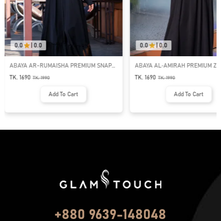
0.0
|
0.0
0.0
|
0.0
ABAYA AR-RUMAISHA PREMIUM SNAP
ABAYA AL‑AMIRAH PREMIUM ZI
BUTTON ABAYA
NECK ABAYA
TK. 1690
TK. 1690
TK.
1990
TK.
1990
Add To Cart
Add To Cart
+880 9639-148048