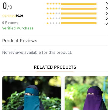
0
0
/
0
0
0
(
0.0
)
0
0
Reviews
0
Verified Purchase
Product Reviews
No reviews available for this product.
RELATED PRODUCTS