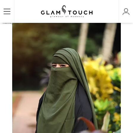
/
/
Home
HIJAB & NIQAB
NAOMI TWO LAYER FLAP NIQAB | GT-1273