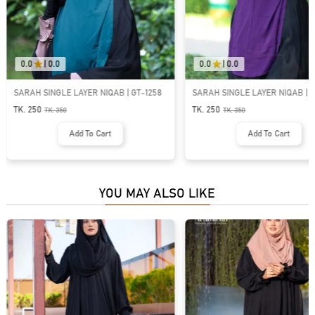
0.0
|
0.0
0.0
|
0.0
SARAH SINGLE LAYER NIQAB | GT-1258
SARAH SINGLE LAYER NIQAB | G
TK. 250
TK. 250
TK.
350
TK.
350
Add To Cart
Add To Cart
YOU MAY ALSO LIKE