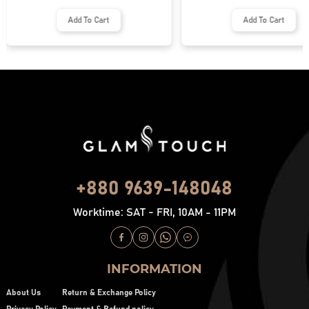
Add To Cart
Add To Cart
+880 9639-148048
Worktime: SAT - FRI, 10AM - 11PM
INFORMATION
About Us
Return & Exchange Policy
Privacy Policy
Payment & Refund policy