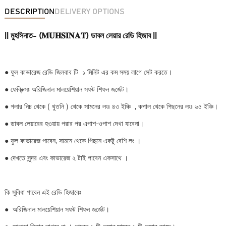
DESCRIPTION
DELIVERY OPTIONS
|| মুহসিনাত- (𝐌𝐔𝐇𝐒𝐈𝐍𝐀𝐓) ডাবল লেয়ার রেডি হিজাব ||
●
ফুল কাভারেজ রেডি জিলবাব টি ১ মিনিট এর কম সময় লাগে সেট করতে।
●
ফেব্রিক্সঃ অরিজিনাল মালয়েশিয়ান সফট শিফন জর্জেট।
●
গলার নিচ থেকে ( থুতনি ) থেকে সামনের লংঃ ৪৩ ইঞ্চি , কপাল থেকে পিছনের লংঃ ৬৫ ইঞ্চি।
●
ডাবল লেয়ারের হওয়ায় পরার পর এপাশ-ওপাশ দেখা যাবেনা।
●
ফুল কাভারেজ পাবেন, সামনে থেকে পিছনে একটু বেশি লং ।
●
দেখতে সুন্দর এবং কাভারেজ ২ টাই পাবেন একসাথে ।
কি সুবিধা পাবেন এই রেডি হিজাবেঃ
●
অরিজিনাল মালয়েশিয়ান সফট শিফন জর্জেট।