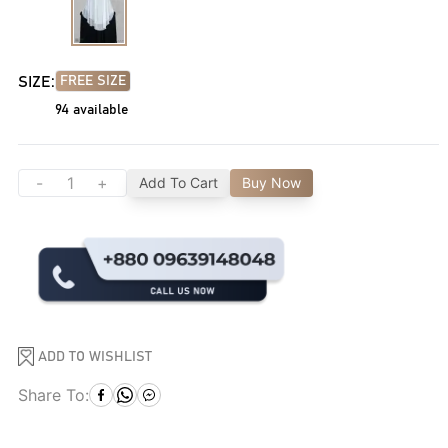
SIZE:
FREE SIZE
94
available
-
+
Add To Cart
Buy Now
ADD TO WISHLIST
Share To: