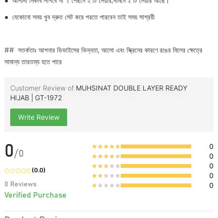
●
আলাদা নিকাব লাগবে না । পেছনে ২ টি লেয়ার,সামনে ২ টি লেয়ার আছে।
●
যেকোনো সময় খুব দ্রুত সেট করে পরতে পারবেন তাই সময় সাশ্রয়ী
## সতর্কতাঃ আপনার ডিভাইসের ভিন্নতা, আলো এবং স্ক্রিনের কারণে রঙের মিলের ক্ষেত্রে
সামান্য তারতম্য হতে পারে
Customer Review of
MUHSINAT DOUBLE LAYER READY
HIJAB | GT-1972
Write Review
0
0
/
0
0
0
(
0.0
)
0
0
Reviews
0
Verified Purchase