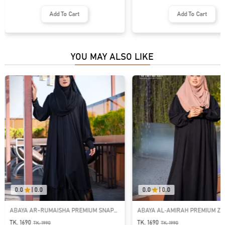
Add To Cart
Add To Cart
YOU MAY ALSO LIKE
0.0
|
0.0
0.0
|
0.0
ABAYA AR-RUMAISHA PREMIUM SNAP
ABAYA AL‑AMIRAH PREMIUM ZI
BUTTON ABAYA
NECK ABAYA
TK. 1690
TK. 1690
TK.
1990
TK.
1990