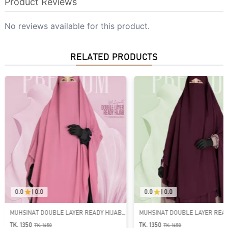
Product Reviews
No reviews available for this product.
RELATED PRODUCTS
0.0
|
0.0
0.0
|
0.0
MUHSINAT DOUBLE LAYER READY HIJAB |
MUHSINAT DOUBLE LAYER READ
GT-1867
GT-1865
TK. 1350
TK. 1350
TK.
1650
TK.
1650