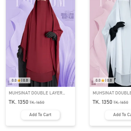
0.0
|
0.0
DOUBLE LAYER
MUHSINAT DOUBLE LAYER
 | GT-1864
READY HIJAB | GT-1863
TK. 1350
K.
1650
TK.
1650
d To Cart
Add To Cart