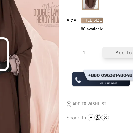
SIZE:
FREE SIZE
88
available
-
+
Add To
ADD TO WISHLIST
Share To: