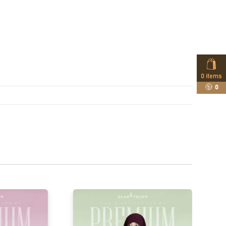
0
items
0