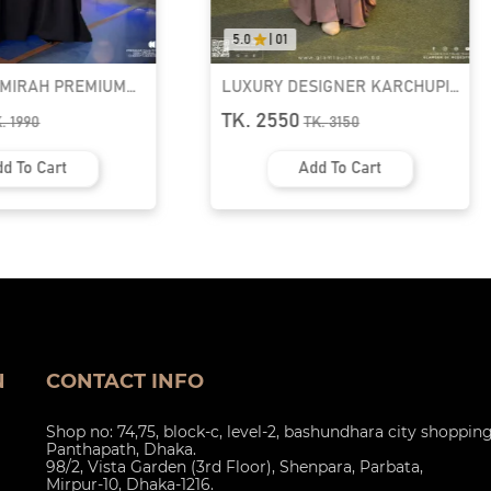
5.0
|
01
0.0
|
0.0
UXURY DESIGNER KARCHUPI
RUFI-EXTRA LONG INST
AFTAN ABAYA | GT-1692
READY HIJAB & NIQAB S
K. 2550
TK. 1090
TK.
3150
TK.
1390
Add To Cart
Add To Cart
N
CONTACT INFO
Shop no: 74,75, block-c, level-2, bashundhara city shoppin
Panthapath, Dhaka.
98/2, Vista Garden (3rd Floor), Shenpara, Parbata,
Mirpur-10, Dhaka-1216.