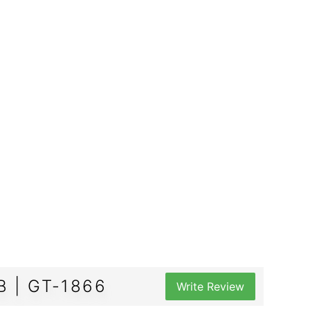
 | GT-1866
Write Review