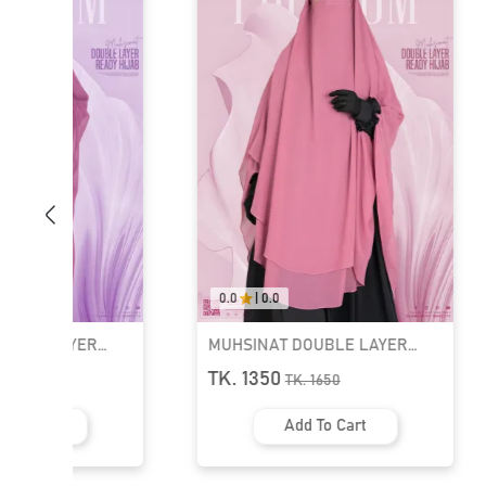
5.0
|
01
0.0
|
0.0
MUHSINAT DOUBLE LAYER
MUHSINAT 
READY HIJAB
READY HIJAB
TK. 1350
TK. 1350
TK.
1650
T
Add To Cart
Ad