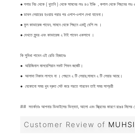
●
গলার নিচ থেকে ( থুতনি ) থেকে সামনের লংঃ ৪৩ ইঞ্চি , কপাল থেকে পিছনের লংঃ 
●
ডাবল লেয়ারের হওয়ায় পরার পর এপাশ-ওপাশ দেখা যাবেনা।
●
ফুল কাভারেজ পাবেন, সামনে থেকে পিছনে একটু বেশি লং ।
●
দেখতে সুন্দর এবং কাভারেজ ২ টাই পাবেন একসাথে ।
কি সুবিধা পাবেন এই রেডি হিজাবেঃ
●
অরিজিনাল মালয়েশিয়ান সফট শিফন জর্জেট।
●
আলাদা নিকাব লাগবে না । পেছনে ২ টি লেয়ার,সামনে ২ টি লেয়ার আছে।
●
যেকোনো সময় খুব দ্রুত সেট করে পরতে পারবেন তাই সময় সাশ্রয়ী
## সতর্কতাঃ আপনার ডিভাইসের ভিন্নতা, আলো এবং স্ক্রিনের কারণে রঙের মিলের ক্ষ
Customer Review of
MUHSI