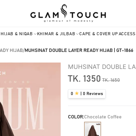
HIJAB & NIQAB
KHIMAR & JILBAB
CAPE & COVER UP
ACCESS
ADY HIJAB
/
MUHSINAT DOUBLE LAYER READY HIJAB | GT-1866
MUHSINAT DOUBLE LAY
TK.
1350
TK.
1650
0
|
0
Reviews
COLOR:
Chocolate Coffee