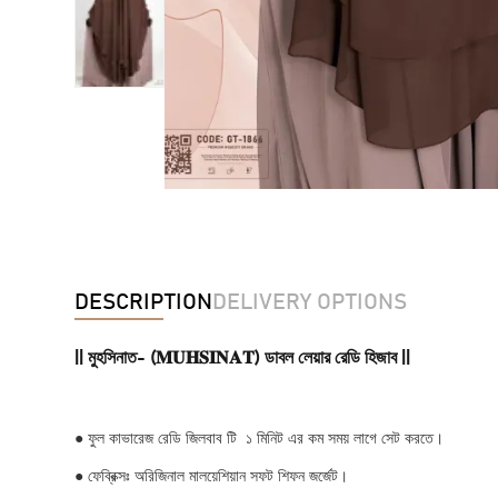
DESCRIPTION
DELIVERY OPTIONS
|| মুহসিনাত- (𝐌𝐔𝐇𝐒𝐈𝐍𝐀𝐓) ডাবল লেয়ার রেডি হিজাব ||
●
ফুল কাভারেজ রেডি জিলবাব টি ১ মিনিট এর কম সময় লাগে সেট করতে।
●
ফেব্রিক্সঃ অরিজিনাল মালয়েশিয়ান সফট শিফন জর্জেট।