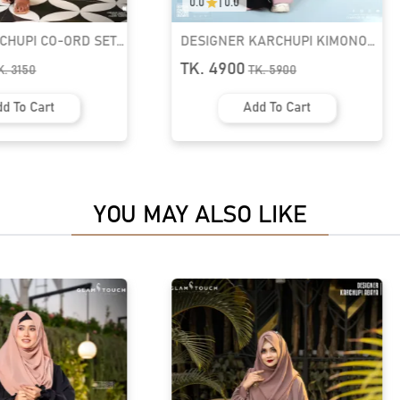
0.0
|
0.0
KARCHUPI KIMONO
HUSNA KARCHUPI CO-ORD SET |
49
GT-2110
TK. 2650
K.
5900
TK.
3150
d To Cart
Add To Cart
YOU MAY ALSO LIKE