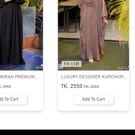
|
01
0.0
|
0.0
RY DESIGNER KARCHUPI
RUFI-EXTRA LONG INSTANT
N ABAYA | GT-1692
READY HIJAB & NIQAB SET
2550
TK. 1090
TK.
3150
TK.
1390
Add To Cart
Add To Cart