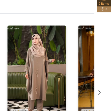
0
items
0