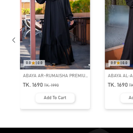
0.0
|
0.0
5.0
PREMIUM
ABAYA AL‑AMIRAH PREMIUM
LUXU
ZIPPER NECK ABAYA
KAFTA
TK. 1690
TK. 
TK.
1990
Add To Cart