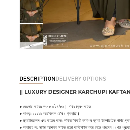
DESCRIPTION
DELIVERY OPTIONS
|| LUXURY DESIGNER KARCHUPI KAFTAN
●
রেগুলার সাইজঃ লং- ৫২/৫৪/৫৬ || বডিঃ ফ্রি- সাইজ
●
কাপড়ঃ ১০০% অরিজিনাল চেরি ( গ্যারান্টি )
●
ম্যাটেরিয়ালস এবং হাতের কাজঃ অভিজ্ঞ বিহারী কারিগর দ্বারা ইম্পোরটেড পাথর,গ্
●
আবায়ার লং সাইজ আপনার সাইজ মতো কাস্টমাইজ করে নিতে পারবেন। (শর্ত প্রযো