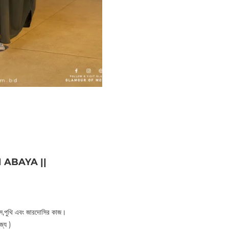
 ABAYA ||
লাস,পুথি এবং জারদোসির কাজ।
জ্য )