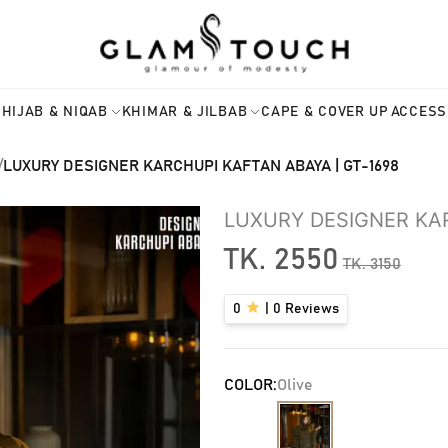
HIJAB & NIQAB
KHIMAR & JILBAB
CAPE & COVER UP
ACCESS
/
LUXURY DESIGNER KARCHUPI KAFTAN ABAYA | GT-1698
LUXURY DESIGNER KAR
TK.
2550
TK.
3150
0
|
0
Reviews
COLOR:
Olive