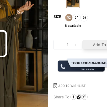
SIZE:
52
54
56
8
available
-
+
Add To
ADD TO WISHLIST
Share To: