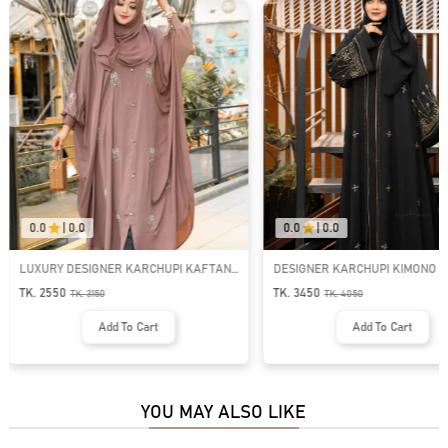
0.0
|
0.0
0.0
|
0.0
LUXURY DESIGNER KARCHUPI KAFTAN
DESIGNER KARCHUPI KIMONO KO
ABAYA | GT-1700
1658
TK. 2550
TK. 3450
TK.
3150
TK.
4050
Add To Cart
Add To Cart
YOU MAY ALSO LIKE