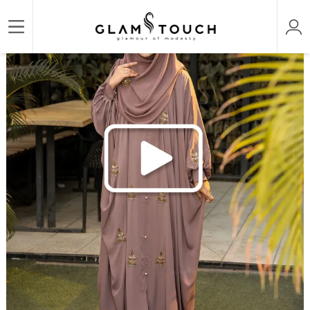
/
/
/
Home
ABAYA & GOWN
DESIGNER KARCHUPI ABAYAS
LUXURY DESIGNER KARCHU