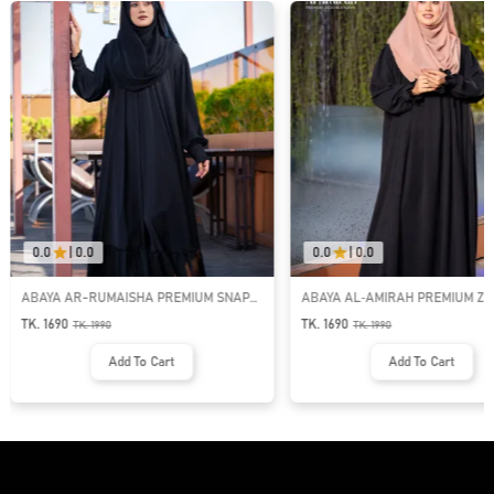
0.0
|
0.0
0.0
|
0.0
ABAYA AR-RUMAISHA PREMIUM SNAP
ABAYA AL‑AMIRAH PREMIUM ZI
BUTTON ABAYA
NECK ABAYA
TK. 1690
TK. 1690
TK.
1990
TK.
1990
Add To Cart
Add To Cart