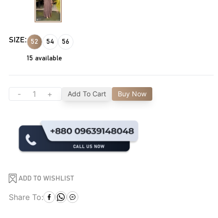
SIZE:
52
54
56
15
available
-
+
Add To Cart
Buy Now
ADD TO WISHLIST
Share To: