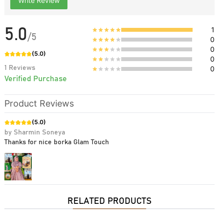
Write Review
1
5.0
/
5
0
0
(
5.0
)
0
1
Reviews
0
Verified Purchase
Product Reviews
(
5.0
)
by
Sharmin Soneya
Thanks for nice borka Glam Touch
RELATED PRODUCTS