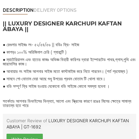
DESCRIPTION
DELIVERY OPTIONS
|| LUXURY DESIGNER KARCHUPI KAFTAN
ABAYA ||
●
রেগুলার সাইজঃ লং- ৫২/৫৪/৫৬ || বডিঃ ফ্রি- সাইজ
●
কাপড়ঃ ১০০% অরিজিনাল চেরি ( গ্যারান্টি )
●
ম্যাটেরিয়ালস এবং হাতের কাজঃ অভিজ্ঞ বিহারী কারিগর দ্বারা ইম্পোরটেড পাথর,গ্লাস,পুথি এবং
জারদোসির কাজ।
●
আবায়ার লং সাইজ আপনার সাইজ মতো কাস্টমাইজ করে নিতে পারবেন। (শর্ত প্রযোজ্য )
●
সামনে শো-বোতাম দেয়া আছে শুধু উপরের প্রথম বোতাম টি খোলা যাবে।
●
বডি সম্পূর্ণ ফ্রি সাইজ হওয়ায় যেকোনো বডি সাইজে কোনো সমস্যা হবেনা ।
সতর্কতাঃ আপনার ডিভাইসের ভিন্নতা, আলো এবং স্ক্রিনের কারণে রঙের মিলের ক্ষেত্রে সামান্য
তারতম্য হতে পারে
Customer Review of
LUXURY DESIGNER KARCHUPI KAFTAN
ABAYA | GT-1692