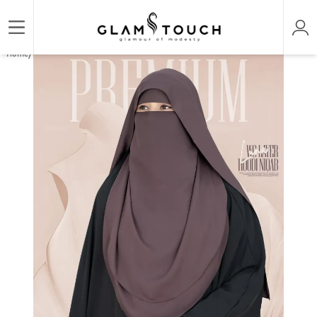
/
/
Home
HIJAB & NIQAB
LUNA- 2 LAYER HOODIE NIQAB | GT-1871