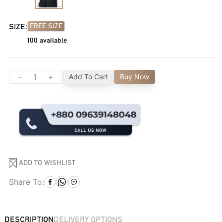
SIZE:
FREE SIZE
100
available
-
+
Add To Cart
Buy Now
ADD TO WISHLIST
Share To:
DESCRIPTION
DELIVERY OPTIONS