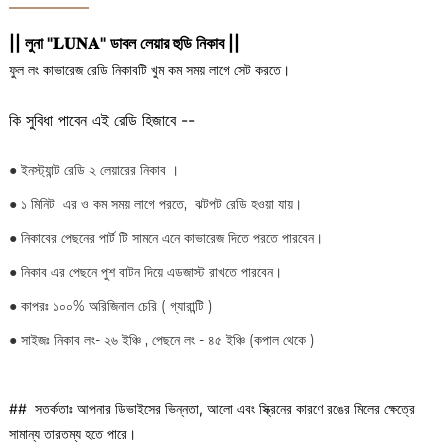
|| লুনা "𝐋𝐔𝐍𝐀" ডাবল লেয়ার হুডি নিকাব ||
ফুল লং কাভারেজ রেডি নিকাবটি খুম কম সময় লাগে সেট করতে।
কি সুবিধা পাবেন এই রেডি হিজাবে --
● ইনস্ট্যান্ট রেডি ২ লেয়ারের নিকাব ।
● ১ মিনিট এর ও কম সময় লাগে পরতে, ঝটপট রেডি হওয়া যায়।
● নিকাবের পেছনের পার্ট টি সামনে এনে কাভারেজ দিতে পরতে পারবেন।
● নিকাব এর পেছনে পুশ বাটন দিয়ে এডজাস্ট রাখতে পারবেন।
● কাপরঃ ১০০% অরিজিনাল চেরি ( গ্যারান্টি )
● সাইজঃ নিকাব লং- ২৬ ইঞ্চি , পেছনে লং - ৪৫ ইঞ্চি (কপাল থেকে )
## সতর্কতাঃ আপনার ডিভাইসের ভিন্নতা, আলো এবং স্ক্রিনের কারণে রঙের মিলের ক্ষেত্রে
সামান্য তারতম্য হতে পারে।