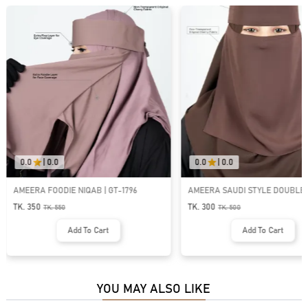
0.0
|
0.0
0.0
|
0.0
AMEERA SAUDI STYLE DOUBLE PART
LUNA- 2 LAYER HOODIE NIQAB |
SHORT NIQAB | GT-1716
TK. 300
TK. 850
TK.
500
TK.
1150
Add To Cart
Add To Cart
YOU MAY ALSO LIKE