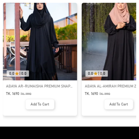
0.0
|
0.0
0.0
|
0.0
ABAYA AR-RUMAISHA PREMIUM SNAP
ABAYA AL‑AMIRAH PREMIUM ZI
BUTTON ABAYA
NECK ABAYA
TK. 1690
TK. 1690
TK.
1990
TK.
1990
Add To Cart
Add To Cart