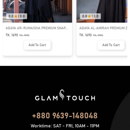
0.0
|
0.0
0.0
|
0.0
ABAYA AR-RUMAISHA PREMIUM SNAP
ABAYA AL‑AMIRAH PREMIUM ZI
BUTTON ABAYA
NECK ABAYA
TK. 1690
TK. 1690
TK.
1990
TK.
1990
Add To Cart
Add To Cart
+880 9639-148048
Worktime: SAT - FRI, 10AM - 11PM