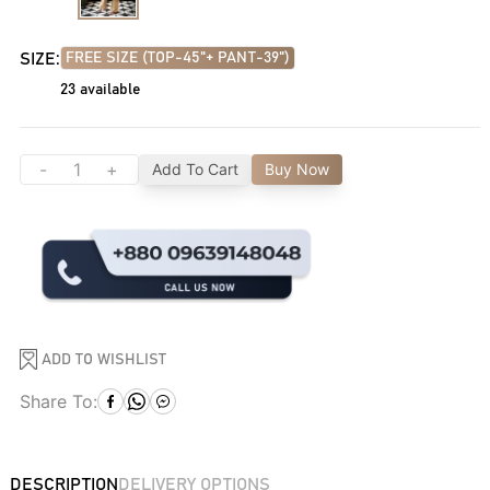
SIZE:
FREE SIZE (TOP-45"+ PANT-39")
23
available
-
+
Add To Cart
Buy Now
ADD TO WISHLIST
Share To:
DESCRIPTION
DELIVERY OPTIONS