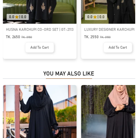
0.0
|
0.0
0.0
|
0.0
LUXURY DESIGNER KARCHUPI KAFTAN
LUXURY DESIGNER KARCHUPI
ABAYA | GT-1694
ABAYA | GT-1922
TK. 2550
TK. 2550
TK.
3150
TK.
3150
Add To Cart
Add To Cart
YOU MAY ALSO LIKE