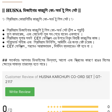
|| 𝐇𝐔𝐒𝐍𝐀 ডিজাইনার কারচুপি কো-অর্ড টু পিস সেট ||
✨ প্রিমিয়াম কোয়ালিটির কারচুপি কো-অর্ড টু পিস সেট।✨
● প্রিমিয়াম ডিজাইনার কারচুপি টু পিস কো-অর্ড সেট (টপ + প্যান্ট)
● ফুল কাভারেজ, এবং মোডেস্ট লুক সব পেয়ে যাবেন একসাথে ।
● প্রিমিয়াম সুপার সফট CEY ফেব্রিক্স এর উপরে নিখুদ বিহারী কারচুপির কাজ।
● স্ট্যান্ডার্ড সাইজ এবং প্রিমিয়াম ফিনিশিং, আঊটিং এর জন্য বেষ্ট চয়েজ।
● CEY ফেব্রিক্স , গরমেও আরামদায়ক , দির্ঘদিন ব্যবহারেও নষ্ট হবে না ।
## সতর্কতাঃ আপনার ডিভাইসের ভিন্নতা, আলো এবং স্ক্রিনের কারণে রঙের মিলের
ক্ষেত্রে সামান্য তারতম্য হতে পারে।
Customer Review of
HUSNA KARCHUPI CO-ORD SET | GT-
2117
Write Review
0
0
/
0
0