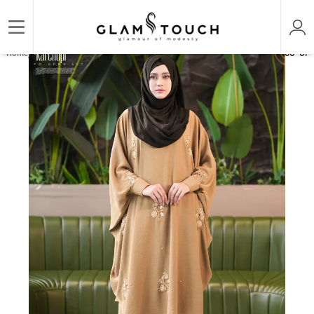
/
/
/
Home
ABAYA & GOWN
DESIGNER KARCHUPI ABAYAS
HUSNA KARCHUPI CO-ORD S