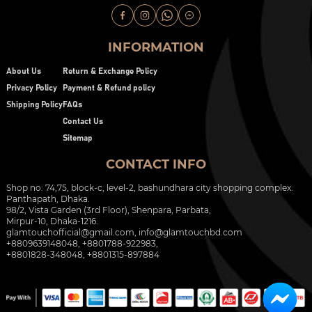
INFORMATION
About Us
Return & Exchange Policy
Privacy Policy
Payment & Refund policy
Shipping Policy
FAQs
Contact Us
Sitemap
CONTACT INFO
Shop no: 74,75, block-c, level-2, bashundhara city shopping complex.
Panthapath, Dhaka.
98/2, Vista Garden (3rd Floor), Shenpara, Parbata,
Mirpur-10, Dhaka-1216.
glamtouchofficial@gmail.com
,
info@glamtouchbd.com
+8809639148048, +8801788-922983,
+8801828-348048, +8801315-897884