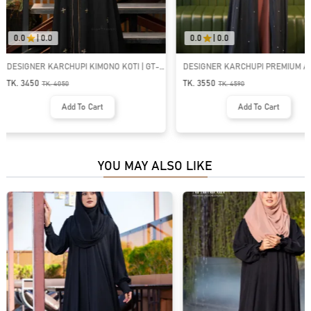
0.0
|
0.0
0.0
|
0.0
DESIGNER KARCHUPI PREMIUM ABAYA |
DESIGNER KARCHUPI KIMONO KO
GT-2114
1671
TK. 3550
TK. 3650
TK.
4590
TK.
4250
Add To Cart
Add To Cart
YOU MAY ALSO LIKE