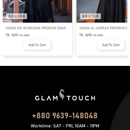
0.0
|
0.0
0.0
|
0.0
ABAYA AR-RUMAISHA PREMIUM SNAP
ABAYA AL‑AMIRAH PREMIUM ZI
BUTTON ABAYA
NECK ABAYA
TK. 1690
TK. 1690
TK.
1990
TK.
1990
Add To Cart
Add To Cart
+880 9639-148048
Worktime: SAT - FRI, 10AM - 11PM