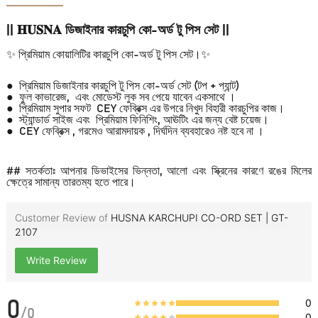
|| 𝐇𝐔𝐒𝐍𝐀 ডিজাইনার কারচুপি কো-অর্ড টু পিস সেট ||
✨ প্রিমিয়াম কোয়ালিটির কারচুপি কো-অর্ড টু পিস সেট।✨
● প্রিমিয়াম ডিজাইনার কারচুপি টু পিস কো-অর্ড সেট (টপ + প্যান্ট)
● ফুল কাভারেজ, এবং মোডেস্ট লুক সব পেয়ে যাবেন একসাথে ।
● প্রিমিয়াম সুপার সফট CEY ফেব্রিক্স এর উপরে নিখুদ বিহারী কারচুপির কাজ।
● স্ট্যান্ডার্ড সাইজ এবং প্রিমিয়াম ফিনিশিং, আঊটিং এর জন্য বেষ্ট চয়েজ।
● CEY ফেব্রিক্স , গরমেও আরামদায়ক , দির্ঘদিন ব্যবহারেও নষ্ট হবে না ।
## সতর্কতাঃ আপনার ডিভাইসের ভিন্নতা, আলো এবং স্ক্রিনের কারণে রঙের মিলের
ক্ষেত্রে সামান্য তারতম্য হতে পারে।
Customer Review of
HUSNA KARCHUPI CO-ORD SET | GT-
2107
Write Review
0
0
/
0
0