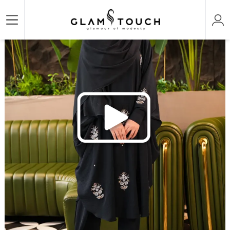
/
/
/
Home
ABAYA & GOWN
DESIGNER KARCHUPI ABAYAS
HUSNA KARCHUPI CO-ORD 