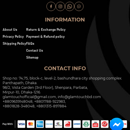
INFORMATION
About Us
Return & Exchange Policy
Privacy Policy
Payment & Refund policy
Shipping Policy
FAQs
Contact Us
Sitemap
CONTACT INFO
Shop no: 74,75, block-c, level-2, bashundhara city shopping complex.
Panthapath, Dhaka.
98/2, Vista Garden (3rd Floor), Shenpara, Parbata,
Mirpur-10, Dhaka-1216.
glamtouchofficial@gmail.com
,
info@glamtouchbd.com
+8809639148048, +8801788-922983,
+8801828-348048, +8801315-897884