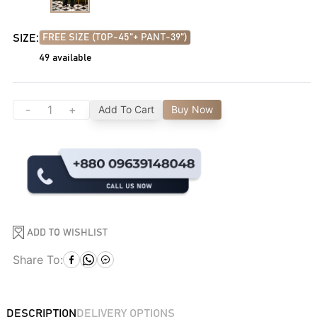
SIZE:
FREE SIZE (TOP-45"+ PANT-39")
49
available
-
+
Add To Cart
Buy Now
ADD TO WISHLIST
Share To:
DESCRIPTION
DELIVERY OPTIONS