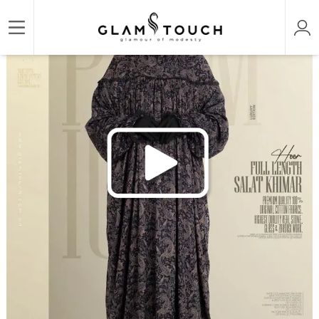
/
/
/
Home
KHIMAR & JILBAB
SALAT KHIMAR
HOOR - FULL LENGTH SALAT KHIMAR |