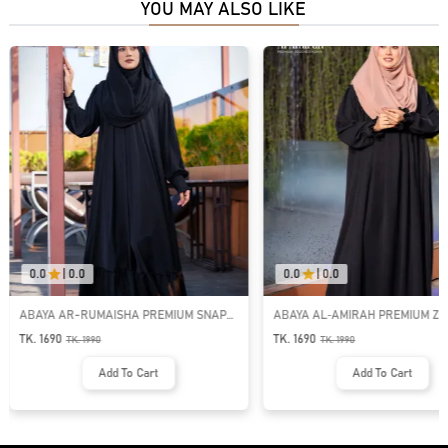
YOU MAY ALSO LIKE
0.0
|
0.0
0.0
|
0.0
ABAYA AR-RUMAISHA PREMIUM SNAP
ABAYA AL‑AMIRAH PREMIUM ZI
BUTTON ABAYA
NECK ABAYA
TK. 1690
TK. 1690
TK.
1990
TK.
1990
Add To Cart
Add To Cart