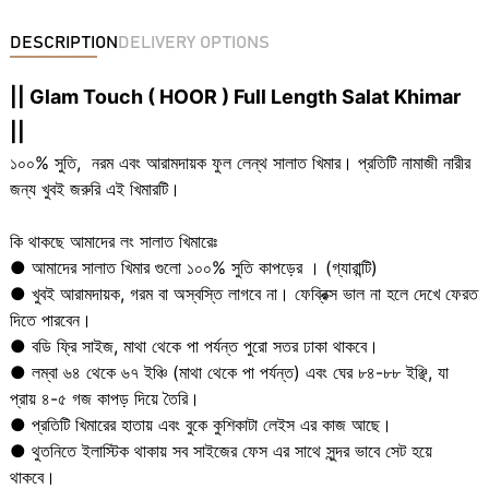
DESCRIPTION
DELIVERY OPTIONS
|| Glam Touch ( HOOR ) Full Length Salat Khimar
||
১০০% সুতি, নরম এবং আরামদায়ক ফুল লেন্থ সালাত খিমার। প্রতিটি নামাজী নারীর
জন্য খুবই জরুরি এই খিমারটি।
কি থাকছে আমাদের লং সালাত খিমারেঃ
● আমাদের সালাত খিমার গুলো ১০০% সুতি কাপড়ের । (গ্যারান্টি)
● খুবই আরামদায়ক, গরম বা অস্বস্তি লাগবে না। ফেব্রিক্স ভাল না হলে দেখে ফেরত
দিতে পারবেন।
● বডি ফ্রি সাইজ, মাথা থেকে পা পর্যন্ত পুরো সতর ঢাকা থাকবে।
● লম্বা ৬৪ থেকে ৬৭ ইঞ্চি (মাথা থেকে পা পর্যন্ত) এবং ঘের ৮৪-৮৮ ইঞ্ছি, যা
প্রায় ৪-৫ গজ কাপড় দিয়ে তৈরি।
● প্রতিটি খিমারের হাতায় এবং বুকে কুশিকাটা লেইস এর কাজ আছে।
● থুতনিতে ইলাস্টিক থাকায় সব সাইজের ফেস এর সাথে সুন্দর ভাবে সেট হয়ে
থাকবে।