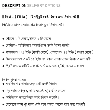
DESCRIPTION
DELIVERY OPTIONS
|| ফিহা - ( FIHA ) || ইনস্ট্যান্ট রেডি হিজাব এবং নিকাব সেট ||
প্রিমিয়াম ডাবল লেয়ার রেডি হিজাব এন্ড নিকাব সেট।
● পেছনে ২ টি লেয়ার,সামনে ২ টি লেয়ার।
● ফেব্রিক্স- অরিজিনাল মালয়েশিয়ান সফট শিফন জর্জেট।
● সামনের লংঃ ২৫ ইঞ্চি (থুতনি থেকে) ,পেছনে লং ৪৫ ইঞ্চি ( কপাল থেকে )।
● হিজাবের সাথে একটি ১৫ ইঞ্চি লং ডাবল লেয়ার নোজ নিকাব একদম ফ্রী।
● প্রিমিয়াম কোয়ালিটি এবং স্টাডার্ড কাভারেজ ২ টাই পাবেন একসাথে
কি কি সুবিধা পাবেনঃ
● সারাদিন পরে থাকার জন্য বেষ্ট একটা হিজাব।
● প্রিমিয়াম ফেব্রিক্স, লাইট ওয়েট, স্টান্ডার্ড কাভারেজ ।
● অরিজিনাল মালয়েশিয়ান সফট শিফন জর্জেট।
● যেকোনো সময় খুব দ্রুত সেট করে পরতে পারবেন তাই সময় সাশ্রয়ী