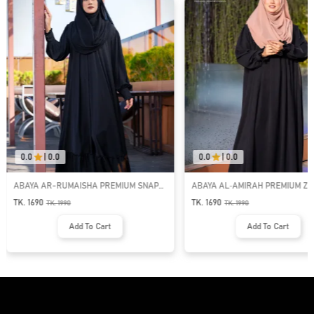
0.0
|
0.0
0.0
|
0.0
ABAYA AR-RUMAISHA PREMIUM SNAP
ABAYA AL‑AMIRAH PREMIUM ZI
BUTTON ABAYA
NECK ABAYA
TK. 1690
TK. 1690
TK.
1990
TK.
1990
Add To Cart
Add To Cart