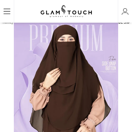
/
/
/
Home
HIJAB & NIQAB
FIHA- SIDE SNAP BUTTON READY HIJAB
FIHA- SIDE SNA