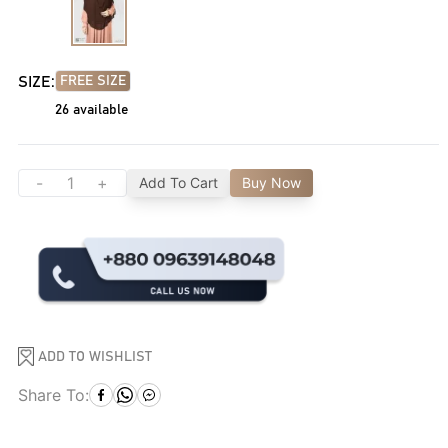
SIZE:
FREE SIZE
26
available
-
+
Add To Cart
Buy Now
ADD TO WISHLIST
Share To: