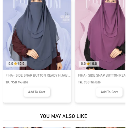
0.0
|
0.0
0.0
|
0.0
JAB |
FIHA- SIDE SNAP BUTTON READY HIJAB |
FIHA- SIDE SNAP BUTTON
GT-2149
GT-2151
TK. 950
TK. 950
TK.
1250
TK.
1250
Add To Cart
Add To Car
YOU MAY ALSO LIKE