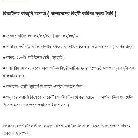
ডিজাইনার কারচুপি আবায়া ( বাংলাদেশের বিহারী কারিগর দ্বারা তৈরি )
●
রেগুলার সাইজঃ লং- ৫২/৫৪/৫৬ || বডি- ৪২/৪৪/৪৬
●
আবায়ার লং/ বডি সাইজ আপনার সাইজ মতো কাস্টমাইজ করে নিতে পারবেন। (শর্ত প্রযোজ্য )
●
কাপড়ঃ ১০০% অরিজিনাল চেরি (গ্যারান্টি )
●
ম্যাটেরিয়ালস এবং হাতের কাজঃ অভিজ্ঞ বিহারী কারিগর দ্বারা ইম্পোরটেড পাথর,গ্লাস,পুথি এবং
জারদোসির কাজ।
●
কভারেজঃ কোটি প্যাটার্ন আপনাকে এক্সট্রা কভারেজ দিবে।
●
শুধুমাত্র কারচুপি কিমোনো বা কোটির প্রাইস উল্লেখ করা হয়েছে । আপনি চাইলে ফুল সেটও
নিতে পারবেন , সেক্ষেত্রে প্রাইস পরিবর্তন হবে ।
সতর্কতাঃ আপনার ডিভাইসের ভিন্নতা, আলো এবং স্ক্রিনের কারণে রঙের মিলের ক্ষেত্রে সামান্য
তারতম্য হতে পারে।