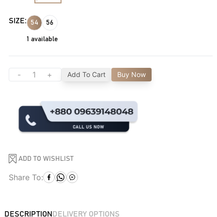
SIZE:
54
56
1
available
-
+
Add To Cart
Buy Now
ADD TO WISHLIST
Share To:
DESCRIPTION
DELIVERY OPTIONS