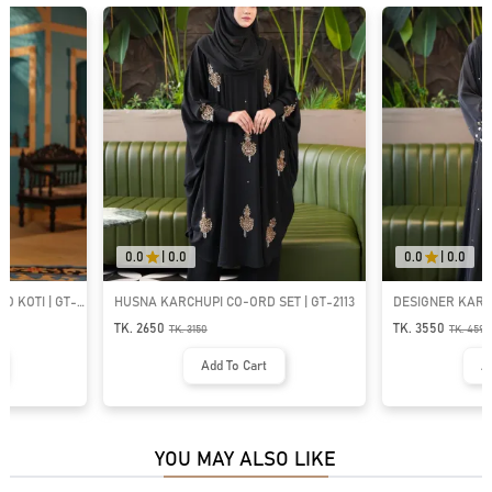
0.0
|
0.0
0.0
|
0.0
HUSNA KARCHUPI CO-ORD SET | GT-2113
DESIGNER KARCHUPI PREMIUM 
GT-2114
TK. 2650
TK. 3550
TK.
3150
TK.
4590
Add To Cart
Add To Cart
YOU MAY ALSO LIKE