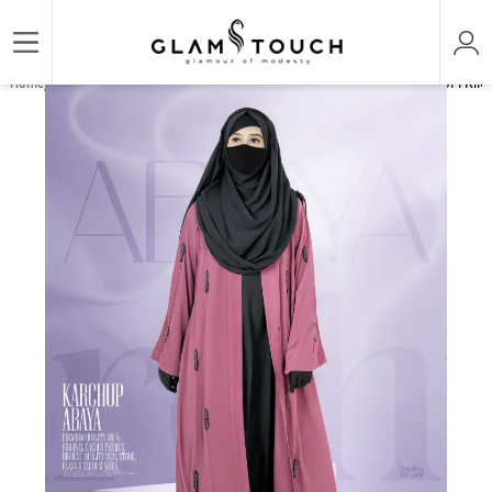
/
/
/
Home
ABAYA & GOWN
DESIGNER KARCHUPI ABAYAS
DESIGNER KARCHUPI KIMON