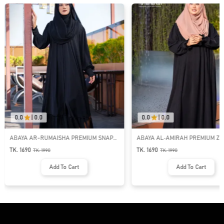
0.0
|
0.0
0.0
|
0.0
ABAYA AR-RUMAISHA PREMIUM SNAP
ABAYA AL‑AMIRAH PREMIUM ZI
BUTTON ABAYA
NECK ABAYA
TK. 1690
TK. 1690
TK.
1990
TK.
1990
Add To Cart
Add To Cart