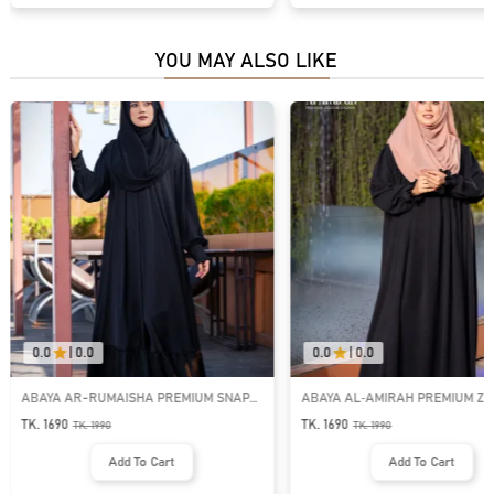
YOU MAY ALSO LIKE
0.0
|
0.0
0.0
|
0.0
ABAYA AR-RUMAISHA PREMIUM SNAP
ABAYA AL‑AMIRAH PREMIUM ZI
BUTTON ABAYA
NECK ABAYA
TK. 1690
TK. 1690
TK.
1990
TK.
1990
Add To Cart
Add To Cart