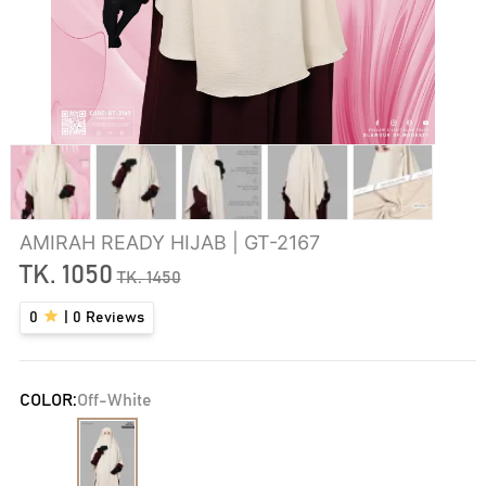
AMIRAH READY HIJAB | GT-2167
TK.
1050
TK.
1450
0
|
0
Reviews
COLOR:
Off-White