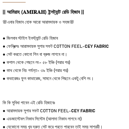
|| আমিরাহ (𝐀𝐌𝐈𝐑𝐀𝐇) ইন্সট্যান্ট রেডি হিজাব ||
🌸এবার হিজাব হোক আরো আরামদায়ক ও সহজ🌸
● জিলবাব স্টাইল ইনস্ট্যান্ট রেডি হিজাব
● ফেব্রিক্সঃ আরামদায়ক সুপার সফট COTTON FEEL-
CEY FABRIC
● সেট করতে কোনো পিন বা ব্রুজ লাগবে না।
● কপাল থেকে পেছনে লং- ৫৮ ইঞ্চি (পরার পর)
● কাধ থেকে নিচ পর্যন্ত- ৩৯ ইঞ্চি (পরার পর)
● কভারেজঃ ফুল কাভারেজ, সামনে থেকে পিছনে একটু বেশি লং।
কি কি সুবিধা পাবেন এই রেডি হিজাবেঃ
● আরামদায়ক সুপার সফট COTTON FEEL-
CEY FABRIC
● এডজাস্টেবল নিকাব সিস্টেম (আলাদা নিকাব লাগবে না)
● যেকোনো সময় খুব দ্রুত সেট করে পরতে পারবেন তাই সময় সাশ্রয়ী।