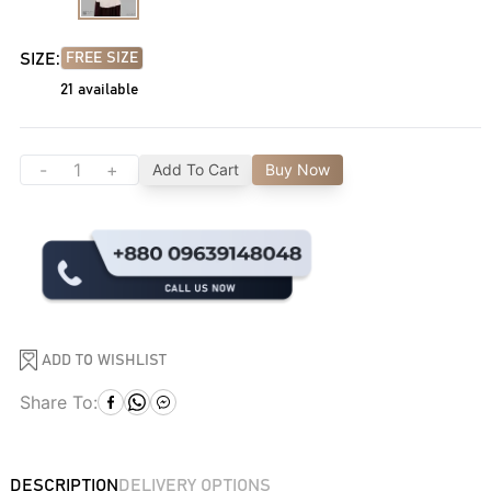
SIZE:
FREE SIZE
21
available
-
+
Add To Cart
Buy Now
ADD TO WISHLIST
Share To:
DESCRIPTION
DELIVERY OPTIONS