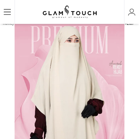
/
/
/
Home
HIJAB & NIQAB
AMIRAH READY HIJAB
AMIRAH READY HIJAB | GT-2167