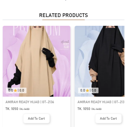
RELATED PRODUCTS
0.0
|
0.0
0.0
|
0.0
AMIRAH READY HIJAB | GT-2136
AMIRAH READY HIJAB | GT-2131
TK. 1050
TK. 1050
TK.
1450
TK.
1450
Add To Cart
Add To Cart