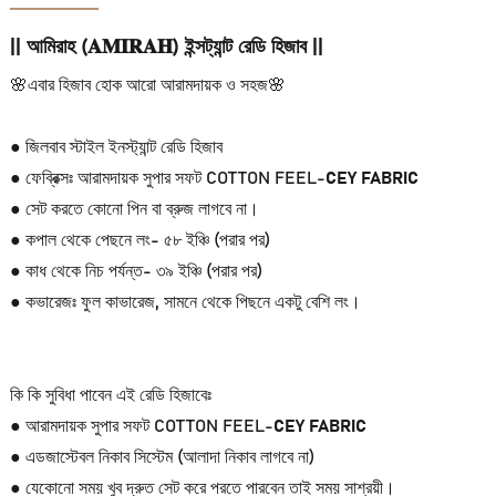
|| আমিরাহ (𝐀𝐌𝐈𝐑𝐀𝐇) ইন্সট্যান্ট রেডি হিজাব ||
🌸এবার হিজাব হোক আরো আরামদায়ক ও সহজ🌸
● জিলবাব স্টাইল ইনস্ট্যান্ট রেডি হিজাব
● ফেব্রিক্সঃ আরামদায়ক সুপার সফট COTTON FEEL-
CEY FABRIC
● সেট করতে কোনো পিন বা ব্রুজ লাগবে না।
● কপাল থেকে পেছনে লং- ৫৮ ইঞ্চি (পরার পর)
● কাধ থেকে নিচ পর্যন্ত- ৩৯ ইঞ্চি (পরার পর)
● কভারেজঃ ফুল কাভারেজ, সামনে থেকে পিছনে একটু বেশি লং।
কি কি সুবিধা পাবেন এই রেডি হিজাবেঃ
● আরামদায়ক সুপার সফট COTTON FEEL-
CEY FABRIC
● এডজাস্টেবল নিকাব সিস্টেম (আলাদা নিকাব লাগবে না)
● যেকোনো সময় খুব দ্রুত সেট করে পরতে পারবেন তাই সময় সাশ্রয়ী।