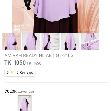
AMIRAH READY HIJAB | GT-2163
TK.
1050
TK.
1450
0
|
0
Reviews
COLOR:
Lavender