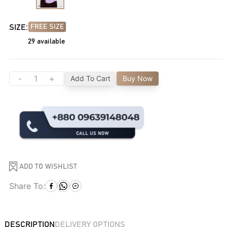
SIZE:
FREE SIZE
29
available
-
+
Add To Cart
Buy Now
ADD TO WISHLIST
Share To:
DESCRIPTION
DELIVERY OPTIONS