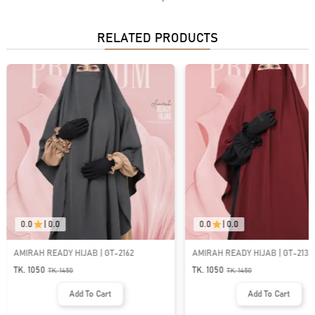
RELATED PRODUCTS
0.0
|
0.0
0.0
|
0.0
AMIRAH READY HIJAB | GT-2162
AMIRAH READY HIJAB | GT-2133
TK. 1050
TK. 1050
TK.
1450
TK.
1450
Add To Cart
Add To Cart