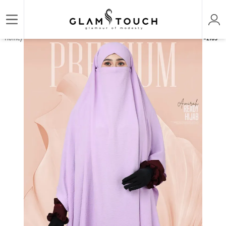
/
/
/
Home
HIJAB & NIQAB
AMIRAH READY HIJAB
AMIRAH READY HIJAB | GT-2163