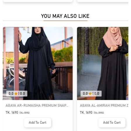
YOU MAY ALSO LIKE
0.0
|
0.0
0.0
|
0.0
ABAYA AR-RUMAISHA PREMIUM SNAP
ABAYA AL‑AMIRAH PREMIUM ZI
BUTTON ABAYA
NECK ABAYA
TK. 1690
TK. 1690
TK.
1990
TK.
1990
Add To Cart
Add To Cart