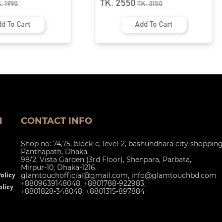
0
TK. 1090
TK.
3150
TK.
1390
Add To Cart
Add To Cart
N
CONTACT INFO
Shop no: 74,75, block-c, level-2, bashundhara city shoppin
Panthapath, Dhaka.
98/2, Vista Garden (3rd Floor), Shenpara, Parbata,
Mirpur-10, Dhaka-1216.
glamtouchofficial@gmail.com
,
info@glamtouchbd.com
olicy
+8809639148048, +8801788-922983,
licy
+8801828-348048, +8801315-897884