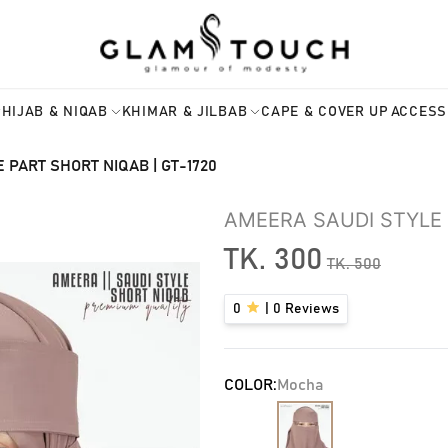
HIJAB & NIQAB
KHIMAR & JILBAB
CAPE & COVER UP
ACCESS
PART SHORT NIQAB | GT-1720
AMEERA SAUDI STYLE 
TK.
300
TK.
500
0
|
0
Reviews
COLOR:
Mocha