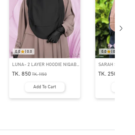
0.0
|
0.0
0.0
|
0.0
SARAH SINGLE LAYER NIQAB |
AMEERA FOODIE N
GT-1246
1794
TK. 250
TK. 350
TK.
350
TK.
550
Add To Cart
Add To 