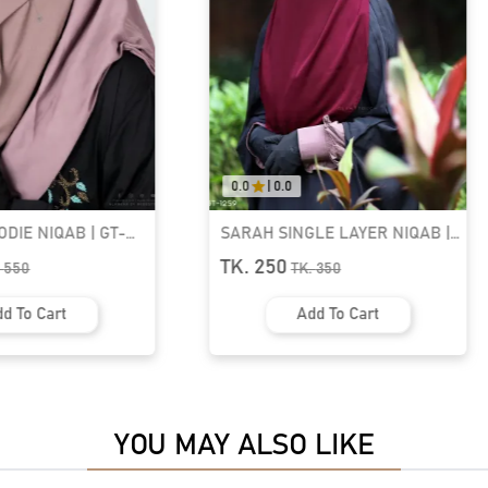
0.0
|
0.0
LE LAYER NIQAB |
LUNA- 2 LAYER HOODIE NIQAB |
GT-1868
TK. 850
.
350
TK.
1150
d To Cart
Add To Cart
YOU MAY ALSO LIKE