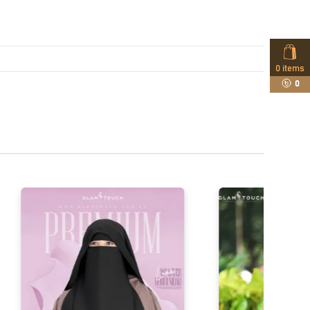
0
items
0