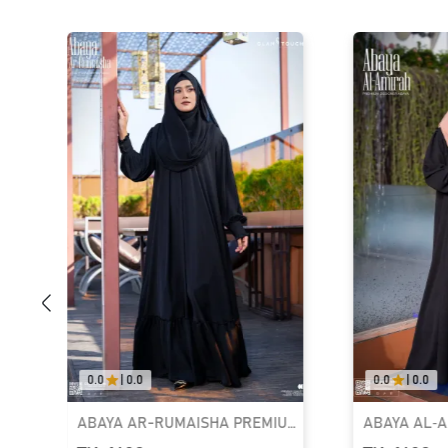
0.0
|
0.0
5.0
|
01
MIUM
ABAYA AL‑AMIRAH PREMIUM
LUXURY D
ZIPPER NECK ABAYA
KAFTAN A