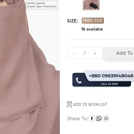
SIZE:
FREE SIZE
96
available
-
+
Add To
ADD TO WISHLIST
Share To: