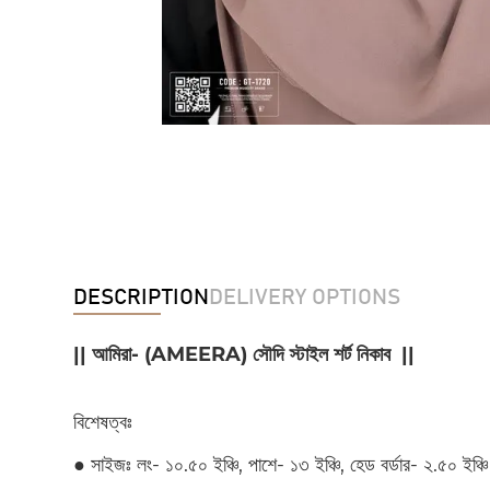
DESCRIPTION
DELIVERY OPTIONS
|| আমিরা- (AMEERA) সৌদি স্টাইল শর্ট নিকাব ||
বিশেষত্বঃ
● সাইজঃ লং- ১০.৫০ ইঞ্চি, পাশে- ১৩ ইঞ্চি, হেড বর্ডার- ২.৫০ ইঞ্চি