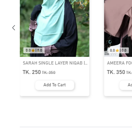
0.0
|
0.0
0.0
|
0.0
|
AMEERA FOODIE NIQAB | GT-
SARAH SING
1796
GT-1259
TK. 350
TK. 250
TK.
550
TK
Add To Cart
Ad