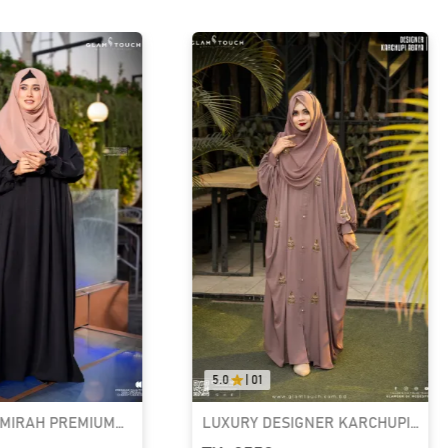
0.0
|
0.0
ESIGNER KARCHUPI
RUFI-EXTRA LONG INSTANT
BAYA | GT-1692
READY HIJAB & NIQAB SET