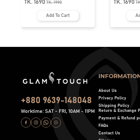
TK. 1690
TK. 255
TK.
1990
Add To Cart
INFORMATIO
About Us
Privacy Policy
+880 9639-148048
Shipping Policy
Return & Exchange P
Worktime: SAT - FRI, 10AM - 11PM
Payment & Refund po
FAQs
Contact Us