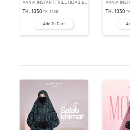
&
AANIA INSTANT FRILL HIJAB &
AANIA INST
NIQAB SET | GT-1833
NIQAB SET |
TK. 1050
TK. 1050
TK.
1450
T
Add To Cart
Ad