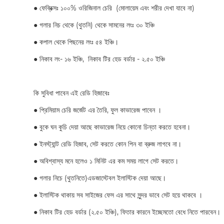
●
ফেব্রিক্সঃ ১০০% ওরিজিনাল চেরি (মোলায়েম এবং শরীর দেখা যাবে না)
●
গলার নিচ থেকে (থুতনি) থেকে সামনের লংঃ ৩০ ইঞ্চি
●
কপাল থেকে পিছনের লংঃ ৫৪ ইঞ্চি।
● নিকাব লং- ১৬ ইঞ্চি, নিকাব টির হেড বর্ডার - ২.৫০ ইঞ্চি
কি সুবিধা পাবেন এই রেডি হিজাবেঃ
●
প্রিমিয়াম চেরি জর্জেট এর তৈরি, ফুল কাভারেজ পাবেন ।
●
বুকে ঘন কুচি দেয়া আছে কাভারেজ নিয়ে কোনো চিন্তা করতে হবেনা।
●
ইনস্ট্যান্ট রেডি হিজাব, সেট করতে কোন পিন বা ব্রুজ লাগবে না।
●
অবিশ্বাস্য মনে হলেও ১ মিনিট এর কম সময় লাগে সেট করতে।
●
গলার নিচে (থুতনিতে)এডজাস্টেবল ইলাস্টিক দেয়া আছে।
●
ইলাস্টিক থাকায় সব সাইজের ফেস এর সাথে সুন্দর ভাবে সেট হয়ে থাকবে ।
●
নিকাব টির হেড বর্ডার (২.৫০ ইঞ্চি), ফিতার কারনে ইচ্ছেমতো বেধে নিতে পারবেন।