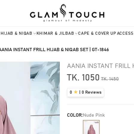
HIJAB & NIQAB
KHIMAR & JILBAB
CAPE & COVER UP
ACCESS
AANIA INSTANT FRILL HIJAB & NIQAB SET | GT-1846
AANIA INSTANT FRILL 
TK.
1050
TK.
1450
0
|
0
Reviews
COLOR:
Nude Pink