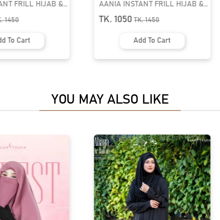
ANT FRILL HIJAB &
AANIA INSTANT FRILL HIJAB &
 GT-1843
NIQAB SET | GT-1835
TK. 1050
K.
1450
TK.
1450
d To Cart
Add To Cart
YOU MAY ALSO LIKE