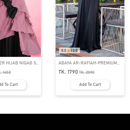
0.0
|
0.0
ER HIJAB NIQAB SET
ABAYA AR-RAFIAH-PREMIUM
SLEEVE BUTTON ABAYA
TK. 1790
K.
1650
TK.
2090
d To Cart
Add To Cart