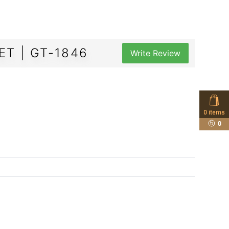
ET | GT-1846
Write Review
0
items
0