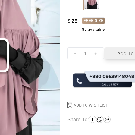
SIZE:
FREE SIZE
85
available
-
+
Add To
ADD TO WISHLIST
Share To: