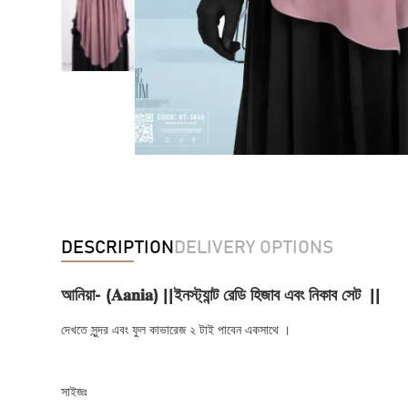
DESCRIPTION
DELIVERY OPTIONS
আনিয়া- (𝐀𝐚𝐧𝐢𝐚) ||ইনস্ট্যান্ট রেডি হিজাব এবং নিকাব সেট ||
দেখতে সুন্দর এবং ফুল কাভারেজ ২ টাই পাবেন একসাথে ।
সাইজঃ