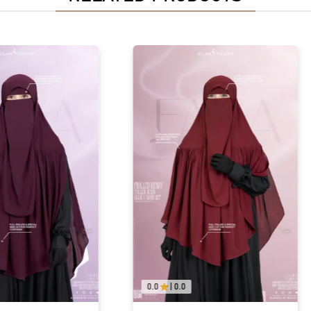
0.0
|
0.0