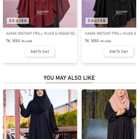
0.0
|
0.0
0.0
|
0.0
AANIA INSTANT FRILL HIJAB & NIQAB SET
AANIA INSTANT FRILL HIJAB & 
| GT-1835
| GT-1832
TK. 1050
TK. 1050
TK.
1450
TK.
1450
Add To Cart
Add To Cart
YOU MAY ALSO LIKE