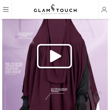
/
/
/
Home
HIJAB & NIQAB
AANIA-INSTANT FRILL HIJAB
AANIA INSTANT FRILL HIJAB