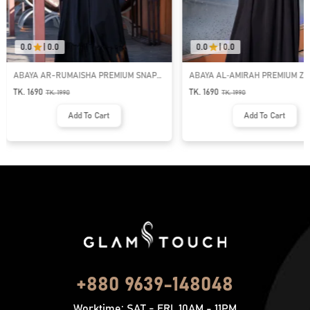
0.0
|
0.0
0.0
|
0.0
ABAYA AR-RUMAISHA PREMIUM SNAP
ABAYA AL‑AMIRAH PREMIUM ZI
BUTTON ABAYA
NECK ABAYA
TK. 1690
TK. 1690
TK.
1990
TK.
1990
Add To Cart
Add To Cart
+880 9639-148048
Worktime: SAT - FRI, 10AM - 11PM