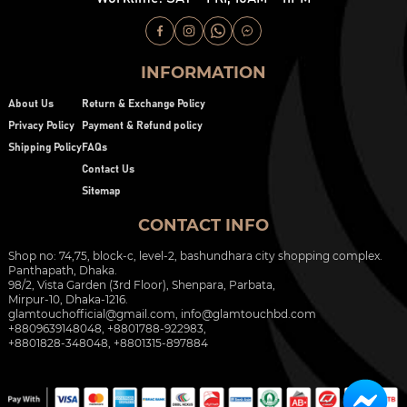
INFORMATION
About Us
Return & Exchange Policy
Privacy Policy
Payment & Refund policy
Shipping Policy
FAQs
Contact Us
Sitemap
CONTACT INFO
Shop no: 74,75, block-c, level-2, bashundhara city shopping complex.
Panthapath, Dhaka.
98/2, Vista Garden (3rd Floor), Shenpara, Parbata,
Mirpur-10, Dhaka-1216.
glamtouchofficial@gmail.com
,
info@glamtouchbd.com
+8809639148048, +8801788-922983,
+8801828-348048, +8801315-897884