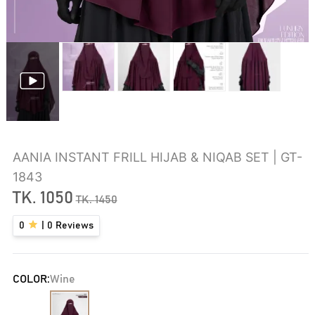
AANIA INSTANT FRILL HIJAB & NIQAB SET | GT-
1843
TK.
1050
TK.
1450
0
|
0
Reviews
COLOR:
Wine