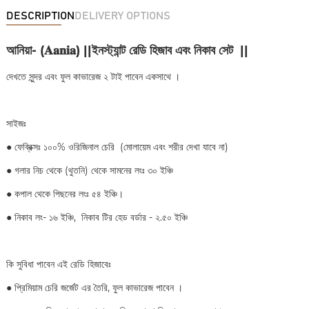
DESCRIPTION
DELIVERY OPTIONS
আনিয়া- (𝐀𝐚𝐧𝐢𝐚) ||ইনস্ট্যান্ট রেডি হিজাব এবং নিকাব সেট ||
দেখতে সুন্দর এবং ফুল কাভারেজ ২ টাই পাবেন একসাথে ।
সাইজঃ
●
ফেব্রিক্সঃ ১০০% ওরিজিনাল চেরি (মোলায়েম এবং শরীর দেখা যাবে না)
●
গলার নিচ থেকে (থুতনি) থেকে সামনের লংঃ ৩০ ইঞ্চি
●
কপাল থেকে পিছনের লংঃ ৫৪ ইঞ্চি।
● নিকাব লং- ১৬ ইঞ্চি, নিকাব টির হেড বর্ডার - ২.৫০ ইঞ্চি
কি সুবিধা পাবেন এই রেডি হিজাবেঃ
●
প্রিমিয়াম চেরি জর্জেট এর তৈরি, ফুল কাভারেজ পাবেন ।