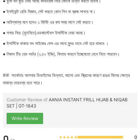
●
বুকে ঘন কুচি দেয়া আছে কাভারেজ নিয়ে কোনো চিন্তা করতে হবেনা।
●
ইনস্ট্যান্ট রেডি হিজাব, সেট করতে কোন পিন বা ব্রুজ লাগবে না।
●
অবিশ্বাস্য মনে হলেও ১ মিনিট এর কম সময় লাগে সেট করতে।
●
গলার নিচে (থুতনিতে)এডজাস্টেবল ইলাস্টিক দেয়া আছে।
●
ইলাস্টিক থাকায় সব সাইজের ফেস এর সাথে সুন্দর ভাবে সেট হয়ে থাকবে ।
●
নিকাব টির হেড বর্ডার (২.৫০ ইঞ্চি), ফিতার কারনে ইচ্ছেমতো বেধে নিতে পারবেন।
## সতর্কতাঃ আপনার ডিভাইসের ভিন্নতা, আলো এবং স্ক্রিনের কারণে রঙের মিলের ক্ষেত্রে
সামান্য তারতম্য হতে পারে।
Customer Review of
AANIA INSTANT FRILL HIJAB & NIQAB
SET | GT-1843
Write Review
0