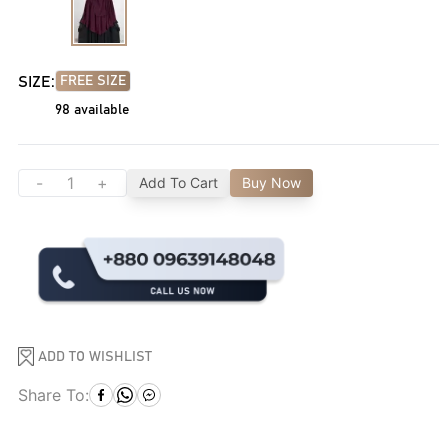
SIZE:
FREE SIZE
98
available
-
+
Add To Cart
Buy Now
ADD TO WISHLIST
Share To: